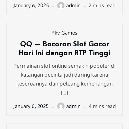
January 6, 2025
admin
2 mins read
Pkv Games
QQ – Bocoran Slot Gacor
Hari Ini dengan RTP Tinggi
Permainan slot online semakin populer di
kalangan pecinta judi daring karena
keseruannya dan peluang kemenangan
[…]
January 6, 2025
admin
4 mins read