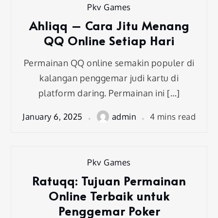
Pkv Games
Ahliqq – Cara Jitu Menang
QQ Online Setiap Hari
Permainan QQ online semakin populer di
kalangan penggemar judi kartu di
platform daring. Permainan ini […]
January 6, 2025
admin
4 mins read
Pkv Games
Ratuqq: Tujuan Permainan
Online Terbaik untuk
Penggemar Poker