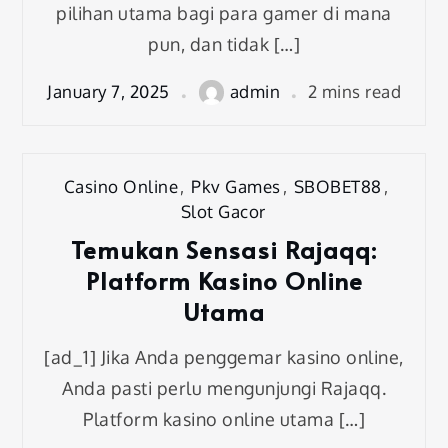
pilihan utama bagi para gamer di mana
pun, dan tidak […]
January 7, 2025
admin
2 mins read
Casino Online
,
Pkv Games
,
SBOBET88
,
Slot Gacor
Temukan Sensasi Rajaqq:
Platform Kasino Online
Utama
[ad_1] Jika Anda penggemar kasino online,
Anda pasti perlu mengunjungi Rajaqq.
Platform kasino online utama […]