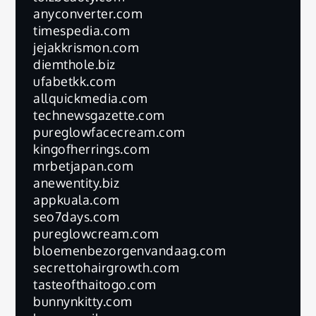
anyconverter.com
timespedia.com
jejakkrismon.com
diemthole.biz
ufabetkk.com
allquickmedia.com
technewsgazette.com
pureglowfacecream.com
kingofherrings.com
mrbetjapan.com
anewentity.biz
appkuala.com
seo7days.com
pureglowcream.com
bloemenbezorgenvandaag.com
secrettohairgrowth.com
tasteofthaitogo.com
bunnynkitty.com