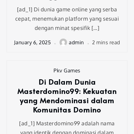
[ad_1] Di dunia game online yang serba
cepat, menemukan platform yang sesuai
dengan minat spesifik […]
January 6, 2025
admin
2 mins read
Pkv Games
Di Dalam Dunia
Masterdomino99: Kekuatan
yang Mendominasi dalam
Komunitas Domino
[ad_1] Masterdomino99 adalah nama
yang identik dengan dominasi dalam