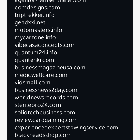
eomdesigns.com
triptrekker.info
gendxxi.net
motomasters.info
mycarzone.info
vibecasaconcepts.com
quantum24.info
quantenki.com
businessmagazineusa.com
medicwellcare.com
vidsmall.com
businessnews2day.com
worldnewsrecords.com
sterilepro24.com
solidtechbusiness.com
reviewcardgaming.com
experiencedexpertstowingservice.com
blackheadsshop.com