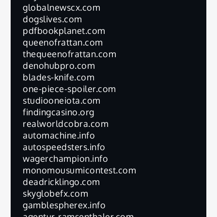
globalnewscx.com
dogslives.com
pdfbookplanet.com
queenofrattan.com
thequeenofrattan.com
denohubpro.com
blades-knife.com
one-piece-spoiler.com
studiooneiota.com
findingcasino.org
realworldcobra.com
automachine.info
autospeedsters.info
wagerchampion.info
monomousumicontest.com
deadricklingo.com
skyglobefx.com
gamblespherex.info
agentur-ramsenthaler.com