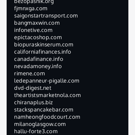
bezopasnik.org
fjmnxga.com
saigonstartransport.com
bangmaxwin.com
infonetive.com
epictacoshop.com
biopuraskinserum.com
californiafinances.info
canadafinance.info
nevadamoney.info
rimene.com
ledepanneur-pigalle.com
dvd-digest.net
theartistsmarketnola.com
chiranaplus.biz
stackspancakebar.com
namheongfoodcourt.com
milanoglasgow.com
hallu-forte3.com