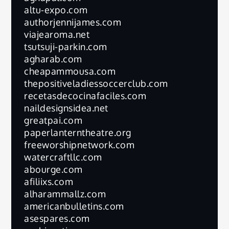
altu-expo.com
authorjennijames.com
viajearoma.net
tsutsuji-parkin.com
agharab.com
cheapammousa.com
thepositiveladiessoccerclub.com
recetasdecocinafaciles.com
naildesignsidea.net
greatpai.com
paperlanterntheatre.org
freeworshipnetwork.com
watercraftllc.com
abourge.com
afiliixs.com
alharammallz.com
americanbulletins.com
asespares.com