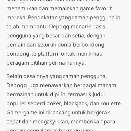
menemukan dan memainkan game favorit
mereka. Pendekatan yang ramah pengguna ini
telah membantu Depoqq menarik basis
pengguna yang besar dan setia, dengan
pemain dari seluruh dunia berbondong-
bondong ke platform untuk menikmati
beragam pilihan permainannya.
Selain desainnya yang ramah pengguna,
Depoqq juga menawarkan berbagai macam
permainan untuk dipilih, termasuk judul
populer seperti poker, blackjack, dan roulette.
Game-game ini dirancang untuk bergerak
cepat dan mengasyikkan, memberikan para
pemain pengalaman bermain yang