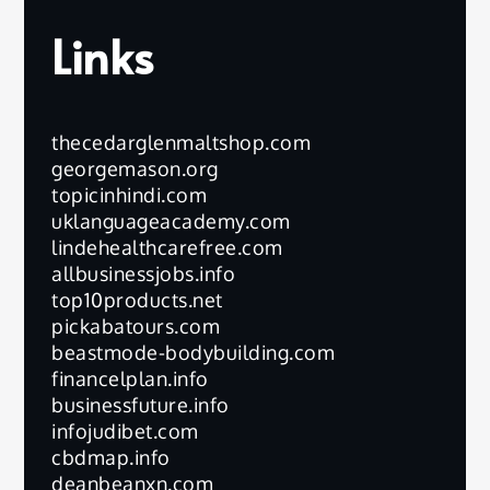
Links
thecedarglenmaltshop.com
georgemason.org
topicinhindi.com
uklanguageacademy.com
lindehealthcarefree.com
allbusinessjobs.info
top10products.net
pickabatours.com
beastmode-bodybuilding.com
financelplan.info
businessfuture.info
infojudibet.com
cbdmap.info
deanbeanxn.com