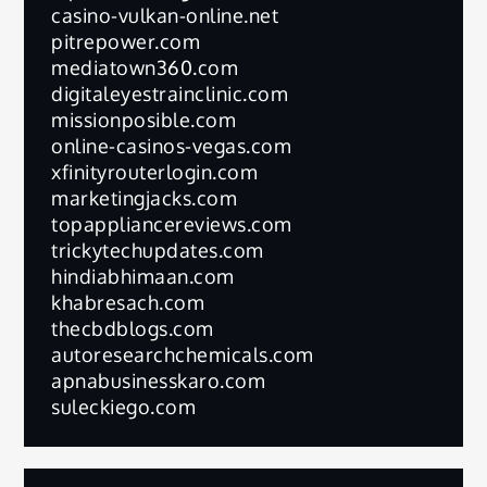
casino-vulkan-online.net
pitrepower.com
mediatown360.com
digitaleyestrainclinic.com
missionposible.com
online-casinos-vegas.com
xfinityrouterlogin.com
marketingjacks.com
topappliancereviews.com
trickytechupdates.com
hindiabhimaan.com
khabresach.com
thecbdblogs.com
autoresearchchemicals.com
apnabusinesskaro.com
suleckiego.com