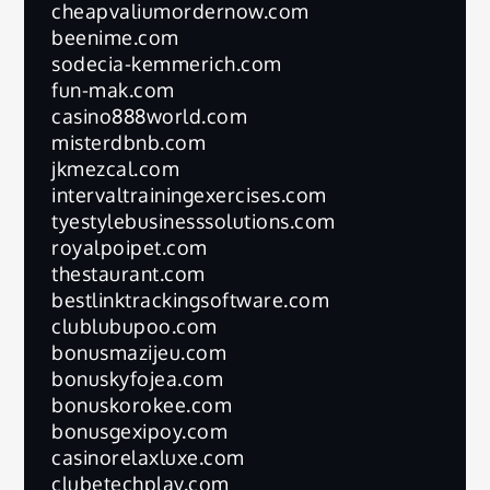
cheapvaliumordernow.com
beenime.com
sodecia-kemmerich.com
fun-mak.com
casino888world.com
misterdbnb.com
jkmezcal.com
intervaltrainingexercises.com
tyestylebusinesssolutions.com
royalpoipet.com
thestaurant.com
bestlinktrackingsoftware.com
clublubupoo.com
bonusmazijeu.com
bonuskyfojea.com
bonuskorokee.com
bonusgexipoy.com
casinorelaxluxe.com
clubetechplay.com