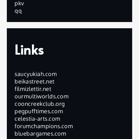
pkv
qq
Links
saucyukiah.com
beikastreet.net
filmizlettir.net
ourmultiworlds.com
cooncreekclub.org
pegpufftimes.com
celestia-arts.com
forumchampions.com
bluebargames.com