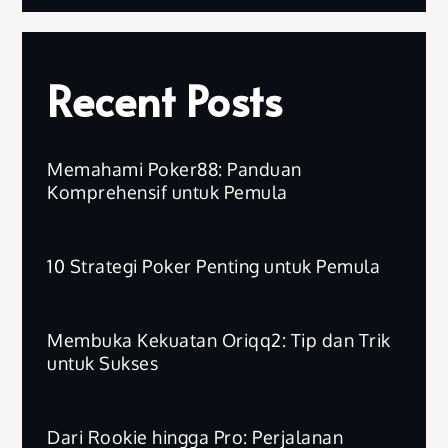
Recent Posts
Memahami Poker88: Panduan
Komprehensif untuk Pemula
10 Strategi Poker Penting untuk Pemula
Membuka Kekuatan Oriqq2: Tip dan Trik
untuk Sukses
Dari Rookie hingga Pro: Perjalanan