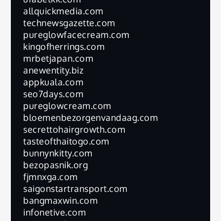
allquickmedia.com
technewsgazette.com
pureglowfacecream.com
kingofherrings.com
mrbetjapan.com
anewentity.biz
appkuala.com
seo7days.com
pureglowcream.com
bloemenbezorgenvandaag.com
secrettohairgrowth.com
tasteofthaitogo.com
bunnynkitty.com
bezopasnik.org
fjmnxga.com
saigonstartransport.com
bangmaxwin.com
infonetive.com