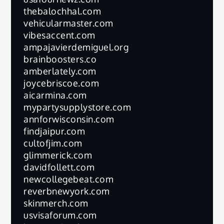
thebalochhal.com
vehicularmaster.com
vibesaccent.com
ampajavierdemiguel.org
brainboosters.co
amberlately.com
joycebriscoe.com
aicarmina.com
mypartysupplystore.com
annforwisconsin.com
findjaipur.com
cultofjim.com
glimmerick.com
davidfollett.com
newcollegebeat.com
reverbnewyork.com
skinmerch.com
usvisaforum.com