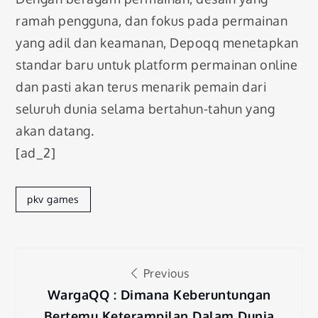
ramah pengguna, dan fokus pada permainan
yang adil dan keamanan, Depoqq menetapkan
standar baru untuk platform permainan online
dan pasti akan terus menarik pemain dari
seluruh dunia selama bertahun-tahun yang
akan datang.
[ad_2]
pkv games
Post
Previous
navigation
WargaQQ : Dimana Keberuntungan
Bertemu Keterampilan Dalam Dunia