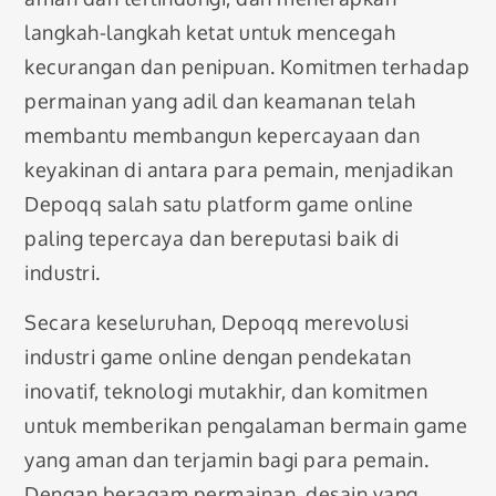
langkah-langkah ketat untuk mencegah
kecurangan dan penipuan. Komitmen terhadap
permainan yang adil dan keamanan telah
membantu membangun kepercayaan dan
keyakinan di antara para pemain, menjadikan
Depoqq salah satu platform game online
paling tepercaya dan bereputasi baik di
industri.
Secara keseluruhan, Depoqq merevolusi
industri game online dengan pendekatan
inovatif, teknologi mutakhir, dan komitmen
untuk memberikan pengalaman bermain game
yang aman dan terjamin bagi para pemain.
Dengan beragam permainan, desain yang