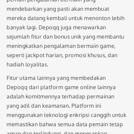
mendebarkan yang pasti akan membuat
mereka datang kembali untuk menonton lebih
banyak lagi. Depoqq juga menawarkan
sejumlah fitur dan bonus unik yang membantu
meningkatkan pengalaman bermain game,
seperti jackpot harian, promosi khusus, dan
hadiah loyalitas.
Fitur utama lainnya yang membedakan
Depoqq dari platform game online lainnya
adalah komitmennya terhadap permainan
yang adil dan keamanan. Platform ini
menggunakan teknologi enkripsi canggih untuk
memastikan bahwa semua data pemain tetap
aman dan terlindungi, dan menerapkan