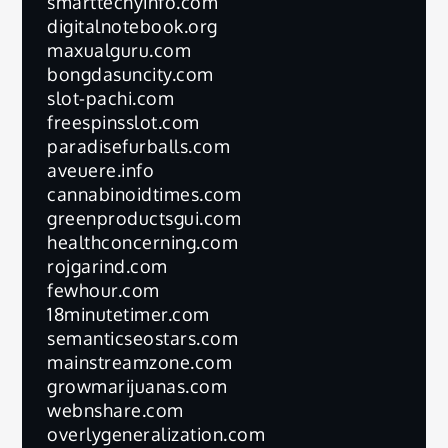
smarttechyinfo.com
digitalnotebook.org
maxualguru.com
bongdasuncity.com
slot-pachi.com
freespinsslot.com
paradisefurballs.com
aveuere.info
cannabinoidtimes.com
greenproductsgui.com
healthconcerning.com
rojgarind.com
fewhour.com
18minutetimer.com
semanticseostars.com
mainstreamzone.com
growmarijuanas.com
webnshare.com
overlygeneralization.com