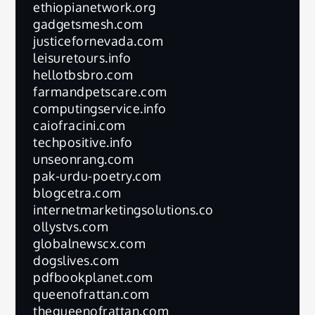
ethiopianetwork.org
gadgetsmesh.com
justicefornevada.com
leisuretours.info
hellotbsbro.com
farmandpetscare.com
computingservice.info
caiofracini.com
techpositive.info
unseonrang.com
pak-urdu-poetry.com
blogcetra.com
internetmarketingsolutions.co
ollystvs.com
globalnewscx.com
dogslives.com
pdfbookplanet.com
queenofrattan.com
thequeenofrattan.com