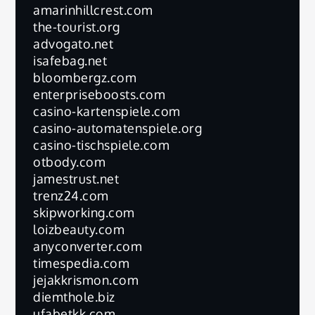
amarinhillcrest.com
the-tourist.org
advogato.net
isafebag.net
bloombergz.com
enterpriseboosts.com
casino-kartenspiele.com
casino-automatenspiele.org
casino-tischspiele.com
otbody.com
jamestrust.net
trenz24.com
skipworking.com
loizbeauty.com
anyconverter.com
timespedia.com
jejakkrismon.com
diemthole.biz
ufabetkk.com