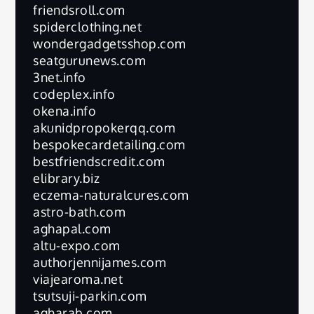
friendsroll.com
spiderclothing.net
wondergadgetsshop.com
seatgurunews.com
3net.info
codeplex.info
okena.info
akunidpropokerqq.com
bespokecardetailing.com
bestfriendscredit.com
elibrary.biz
eczema-naturalcures.com
astro-bath.com
aghapal.com
altu-expo.com
authorjennijames.com
viajearoma.net
tsutsuji-parkin.com
agharab.com