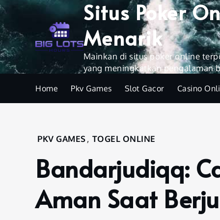
Situs Poker O
Skip
to
content
Menarik
Mainkan di situs poker online terp
yang meningkatkan pengalaman b
Home
Pkv Games
Slot Gacor
Casino Onl
Home
PKV GAMES
,
TOGEL ONLINE
Pkv
Bandarjudiqq: C
Games
Bandarjudiqq:
Cara Tetap
Aman Saat Berju
Aman dan
Aman Saat