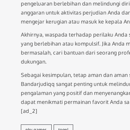
pengeluaran berlebihan dan melindungi diri 
anggaran untuk aktivitas perjudian Anda da
mengejar kerugian atau masuk ke kepala An
Akhirnya, waspada terhadap perilaku Anda s
yang berlebihan atau kompulsif. Jika Anda
bermasalah, cari bantuan dari seorang prof
dukungan.
Sebagai kesimpulan, tetap aman dan aman sa
Bandarjudiqq sangat penting untuk melindung
pengalaman yang positif dan menyenangkan
dapat menikmati permainan favorit Anda sa
[ad_2]
pkv games
togel