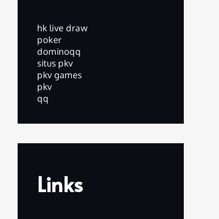
hk live draw
poker
dominoqq
situs pkv
pkv games
pkv
qq
Links