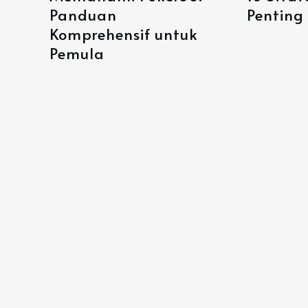
Panduan
Penting
Komprehensif untuk
Pemula