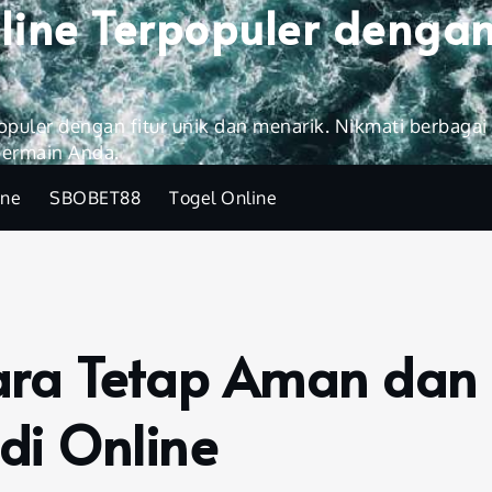
nline Terpopuler dengan
opuler dengan fitur unik dan menarik. Nikmati berbagai 
ermain Anda.
ine
SBOBET88
Togel Online
ara Tetap Aman dan
di Online