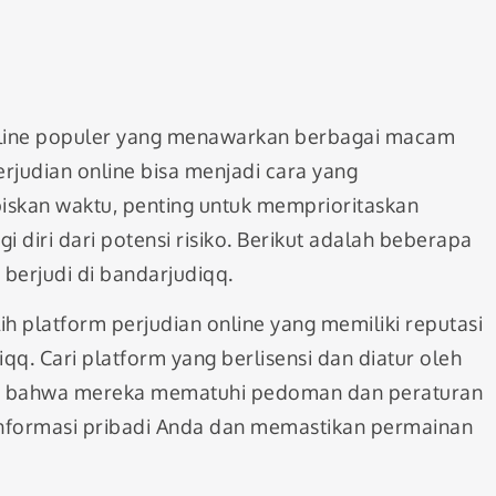
nline populer yang menawarkan berbagai macam
rjudian online bisa menjadi cara yang
skan waktu, penting untuk memprioritaskan
diri dari potensi risiko. Berikut adalah beberapa
 berjudi di bandarjudiqq.
h platform perjudian online yang memiliki reputasi
qq. Cari platform yang berlisensi dan diatur oleh
an bahwa mereka mematuhi pedoman dan peraturan
informasi pribadi Anda dan memastikan permainan