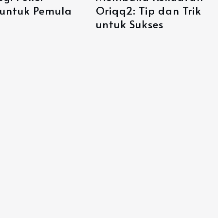
 untuk Pemula
Oriqq2: Tip dan Trik
untuk Sukses