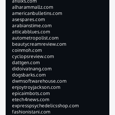
afiliixs.com
alharammallz.com
americanbulletins.com
asespares.com
arabianstime.com
atticabblues.com
autometropolist.com
beautycreamreview.com
coinmoh.com
cyclopsreview.com
dattgen.com
didoivatnang.com
dogsbarks.com
dwmsoftwarehouse.com
enjoytroyjackson.com
epicaimbots.com
etech4news.com
expresspsychedelicsshop.com
fashionistani.com