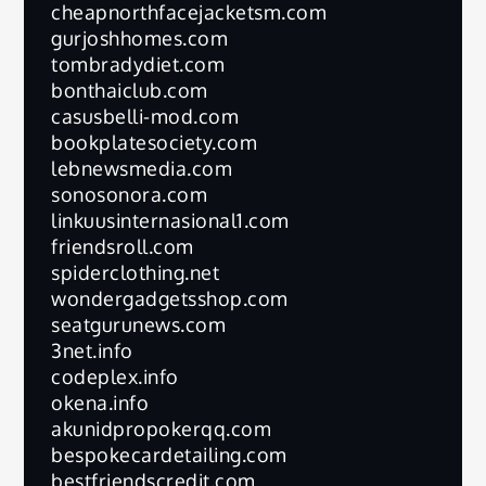
cheapnorthfacejacketsm.com
gurjoshhomes.com
tombradydiet.com
bonthaiclub.com
casusbelli-mod.com
bookplatesociety.com
lebnewsmedia.com
sonosonora.com
linkuusinternasional1.com
friendsroll.com
spiderclothing.net
wondergadgetsshop.com
seatgurunews.com
3net.info
codeplex.info
okena.info
akunidpropokerqq.com
bespokecardetailing.com
bestfriendscredit.com