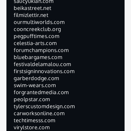
saucyukiah.com
beikastreet.net
filmizlettir.net
ourmultiworlds.com
cooncreekclub.org
pegpufftimes.com
celestia-arts.com
forumchampions.com
bluebargames.com
festivaldelamalou.com
firstsigninnovations.com
garberdodge.com
swim-wears.com
forgrantedmedia.com
peolpstar.com
tylerscustomdesign.com
carworksonline.com
techtimesss.com
virylstore.com