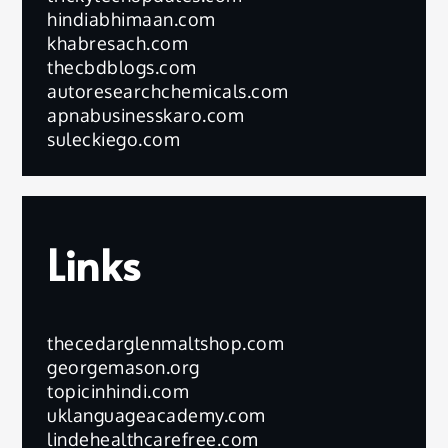
hindiabhimaan.com
khabresach.com
thecbdblogs.com
autoresearchchemicals.com
apnabusinesskaro.com
suleckiego.com
Links
thecedarglenmaltshop.com
georgemason.org
topicinhindi.com
uklanguageacademy.com
lindehealthcarefree.com