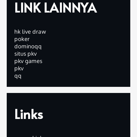
LINK LAINNYA
hk live draw
poker
dominoqq
situs pkv
pkv games
pkv
qq
Links