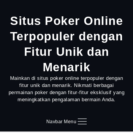
Skip
to
Situs Poker Online
content
Terpopuler dengan
Fitur Unik dan
Menarik
Mainkan di situs poker online terpopuler dengan
fitur unik dan menarik. Nikmati berbagai
permainan poker dengan fitur-fitur eksklusif yang
meningkatkan pengalaman bermain Anda.
Navbar Menu