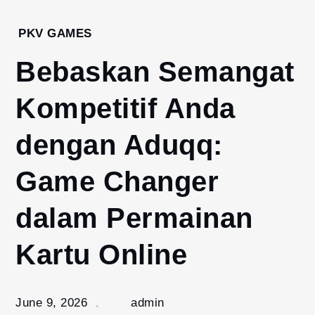
Home
PKV GAMES
Pkv
Bebaskan Semangat
Games
Bebaskan
Kompetitif Anda
Semangat
Kompetitif
Anda
dengan Aduqq:
dengan
Aduqq:
Game Changer
Game
Changer
dalam Permainan
dalam
Permainan
Kartu Online
Kartu
Online
June 9, 2026
admin