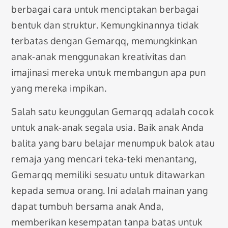
berbagai cara untuk menciptakan berbagai
bentuk dan struktur. Kemungkinannya tidak
terbatas dengan Gemarqq, memungkinkan
anak-anak menggunakan kreativitas dan
imajinasi mereka untuk membangun apa pun
yang mereka impikan.
Salah satu keunggulan Gemarqq adalah cocok
untuk anak-anak segala usia. Baik anak Anda
balita yang baru belajar menumpuk balok atau
remaja yang mencari teka-teki menantang,
Gemarqq memiliki sesuatu untuk ditawarkan
kepada semua orang. Ini adalah mainan yang
dapat tumbuh bersama anak Anda,
memberikan kesempatan tanpa batas untuk