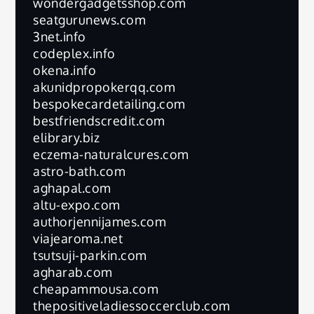
wondergadgetsshop.com
seatgurunews.com
3net.info
codeplex.info
okena.info
akunidpropokerqq.com
bespokecardetailing.com
bestfriendscredit.com
elibrary.biz
eczema-naturalcures.com
astro-bath.com
aghapal.com
altu-expo.com
authorjennijames.com
viajearoma.net
tsutsuji-parkin.com
agharab.com
cheapammousa.com
thepositiveladiessoccerclub.com