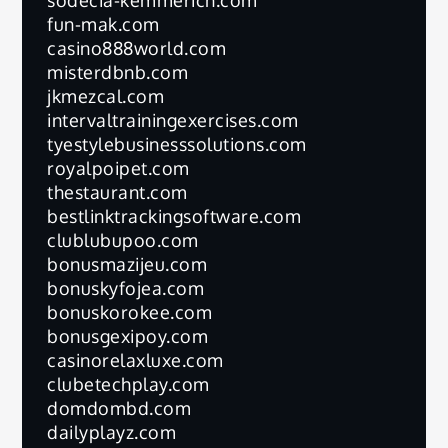
sodecia-kemmerich.com
fun-mak.com
casino888world.com
misterdbnb.com
jkmezcal.com
intervaltrainingexercises.com
tyestylebusinesssolutions.com
royalpoipet.com
thestaurant.com
bestlinktrackingsoftware.com
clublubupoo.com
bonusmazijeu.com
bonuskyfojea.com
bonuskorokee.com
bonusgexipoy.com
casinorelaxluxe.com
clubetechplay.com
domdombd.com
dailyplayz.com