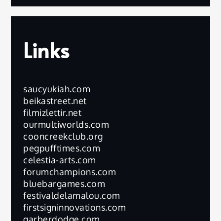
Links
saucyukiah.com
beikastreet.net
filmizlettir.net
ourmultiworlds.com
cooncreekclub.org
pegpufftimes.com
celestia-arts.com
forumchampions.com
bluebargames.com
festivaldelamalou.com
firstsigninnovations.com
garberdodge.com