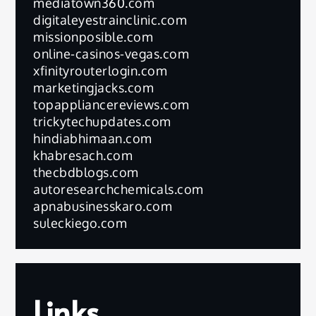
mediatown360.com
digitaleyestrainclinic.com
missionposible.com
online-casinos-vegas.com
xfinityrouterlogin.com
marketingjacks.com
topappliancereviews.com
trickytechupdates.com
hindiabhimaan.com
khabresach.com
thecbdblogs.com
autoresearchchemicals.com
apnabusinesskaro.com
suleckiego.com
Links