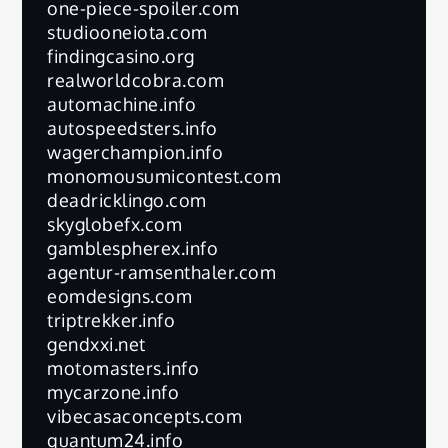
one-piece-spoiler.com
studiooneiota.com
findingcasino.org
realworldcobra.com
automachine.info
autospeedsters.info
wagerchampion.info
monomousumicontest.com
deadricklingo.com
skyglobefx.com
gamblespherex.info
agentur-ramsenthaler.com
eomdesigns.com
triptrekker.info
gendxxi.net
motomasters.info
mycarzone.info
vibecasaconcepts.com
quantum24.info