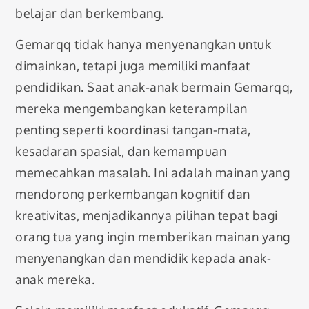
belajar dan berkembang.
Gemarqq tidak hanya menyenangkan untuk
dimainkan, tetapi juga memiliki manfaat
pendidikan. Saat anak-anak bermain Gemarqq,
mereka mengembangkan keterampilan
penting seperti koordinasi tangan-mata,
kesadaran spasial, dan kemampuan
memecahkan masalah. Ini adalah mainan yang
mendorong perkembangan kognitif dan
kreativitas, menjadikannya pilihan tepat bagi
orang tua yang ingin memberikan mainan yang
menyenangkan dan mendidik kepada anak-
anak mereka.