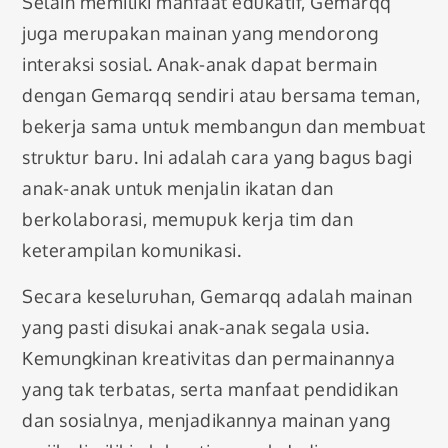
Selain memiliki manfaat edukatif, Gemarqq
juga merupakan mainan yang mendorong
interaksi sosial. Anak-anak dapat bermain
dengan Gemarqq sendiri atau bersama teman,
bekerja sama untuk membangun dan membuat
struktur baru. Ini adalah cara yang bagus bagi
anak-anak untuk menjalin ikatan dan
berkolaborasi, memupuk kerja tim dan
keterampilan komunikasi.
Secara keseluruhan, Gemarqq adalah mainan
yang pasti disukai anak-anak segala usia.
Kemungkinan kreativitas dan permainannya
yang tak terbatas, serta manfaat pendidikan
dan sosialnya, menjadikannya mainan yang