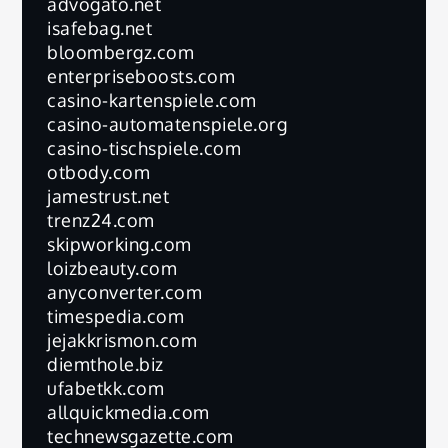
advogato.net
isafebag.net
bloombergz.com
enterpriseboosts.com
casino-kartenspiele.com
casino-automatenspiele.org
casino-tischspiele.com
otbody.com
jamestrust.net
trenz24.com
skipworking.com
loizbeauty.com
anyconverter.com
timespedia.com
jejakkrismon.com
diemthole.biz
ufabetkk.com
allquickmedia.com
technewsgazette.com