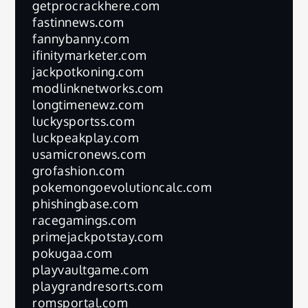
getprocrackhere.com
fastinnews.com
fannybanny.com
ifinitymarketer.com
jackpotkoning.com
modlinknetworks.com
longtimenewz.com
luckysportss.com
luckpeakplay.com
usamicronews.com
grofashion.com
pokemongoevolutioncalc.com
phishingbase.com
racegamings.com
primejackpotstay.com
pokugaa.com
playvaultgame.com
playgrandresorts.com
romsportal.com