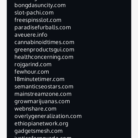
bongdasuncity.com
slot-pachi.com
freespinsslot.com
paradisefurballs.com
aveuere.info
cannabinoidtimes.com
greenproductsgui.com
healthconcerning.com
rojgarind.com
fewhour.com
18minutetimer.com
semanticseostars.com
mainstreamzone.com
growmarijuanas.com
webnshare.com
overlygeneralization.com
ethiopianetwork.org
gadgetsmesh.com