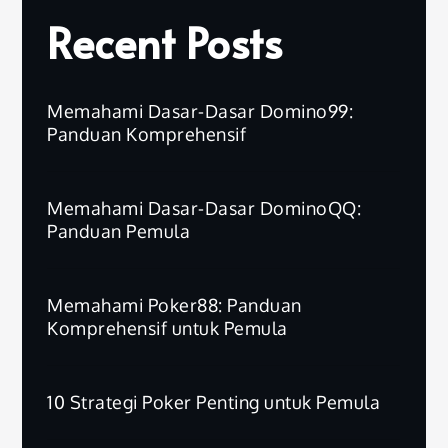
Recent Posts
Memahami Dasar-Dasar Domino99:
Panduan Komprehensif
Memahami Dasar-Dasar DominoQQ:
Panduan Pemula
Memahami Poker88: Panduan
Komprehensif untuk Pemula
10 Strategi Poker Penting untuk Pemula