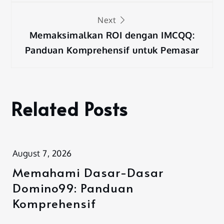
Next
Memaksimalkan ROI dengan IMCQQ:
Panduan Komprehensif untuk Pemasar
Related Posts
August 7, 2026
Memahami Dasar-Dasar
Domino99: Panduan
Komprehensif