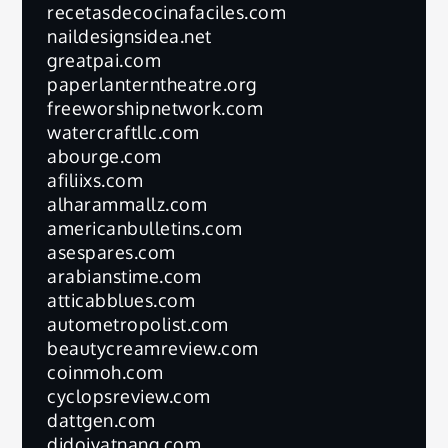
recetasdecocinafaciles.com
naildesignsidea.net
greatpai.com
paperlanterntheatre.org
freeworshipnetwork.com
watercraftllc.com
abourge.com
afiliixs.com
alharammallz.com
americanbulletins.com
asespares.com
arabianstime.com
atticabblues.com
autometropolist.com
beautycreamreview.com
coinmoh.com
cyclopsreview.com
dattgen.com
didoivatnang.com