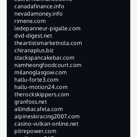
canadafinance.info
nevadamoney.info
rimene.com
ledepanneur-pigalle.com
dvd-digest.net
theartistsmarketnola.com
chiranaplus.biz
stackspancakebar.com
namheongfoodcourt.com
milanoglasgow.com
hallu-forte3.com
hallu-motion24.com
therockskippers.com
granfoss.net
allindiacafela.com
alpineskiracing2007.com
casino-vulkan-online.net
pitrepower.com