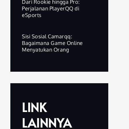
Dari Rookie hingga Pro:
Perjalanan PlayerQQ di
eSports
Sisi Sosial Camarqq:
Bagaimana Game Online
Menyatukan Orang
LINK
LAINNYA