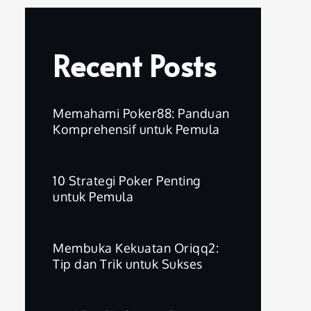
Recent Posts
Memahami Poker88: Panduan
Komprehensif untuk Pemula
10 Strategi Poker Penting
untuk Pemula
Membuka Kekuatan Oriqq2:
Tip dan Trik untuk Sukses