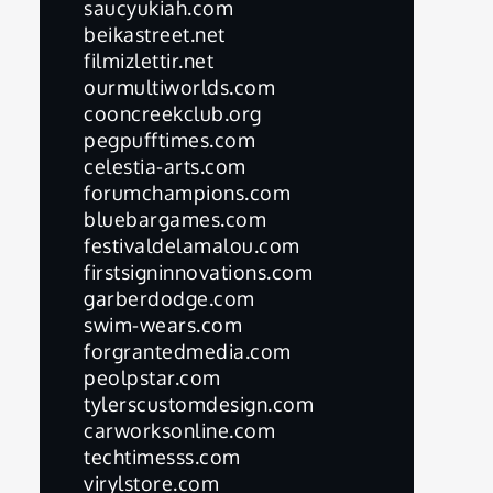
saucyukiah.com
beikastreet.net
filmizlettir.net
ourmultiworlds.com
cooncreekclub.org
pegpufftimes.com
celestia-arts.com
forumchampions.com
bluebargames.com
festivaldelamalou.com
firstsigninnovations.com
garberdodge.com
swim-wears.com
forgrantedmedia.com
peolpstar.com
tylerscustomdesign.com
carworksonline.com
techtimesss.com
virylstore.com