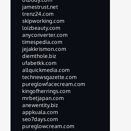
jamestrust.net
trenz24.com
skipworking.com
loizbeauty.com
anyconverter.com
timespedia.com
jejakkrismon.com
diemthole.biz
ufabetkk.com
allquickmedia.com
technewsgazette.com
pureglowfacecream.com
kingofherrings.com
mrbetjapan.com
anewentity.biz
appkuala.com
seo7days.com
pureglowcream.com