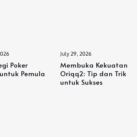
2026
July 29, 2026
egi Poker
Membuka Kekuatan
 untuk Pemula
Oriqq2: Tip dan Trik
untuk Sukses