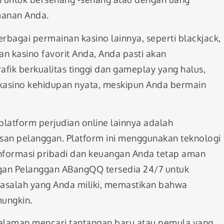
manan Anda.
bagai permainan kasino lainnya, seperti blackjack,
an kasino favorit Anda, Anda pasti akan
k berkualitas tinggi dan gameplay yang halus,
kasino kehidupan nyata, meskipun Anda bermain
atform perjudian online lainnya adalah
san pelanggan. Platform ini menggunakan teknologi
nformasi pribadi dan keuangan Anda tetap aman
ungan Pelanggan ABangQQ tersedia 24/7 untuk
salah yang Anda miliki, memastikan bahwa
ungkin.
galaman mencari tantangan baru atau pemula yang