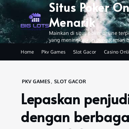
Situs Poker O
Skip
to
content
Menarik
Mainkan di situs poker online terp
yang meningkatkan pengalaman b
Home
Pkv Games
Slot Gacor
Casino Onl
Home
PKV GAMES
,
SLOT GACOR
Pkv
Lepaskan penjud
Games
Lepaskan
penjudi
dengan berbaga
batin
Anda