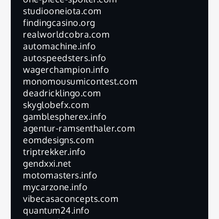
studiooneiota.com
findingcasino.org
realworldcobra.com
automachine.info
autospeedsters.info
wagerchampion.info
monomousumicontest.com
deadricklingo.com
skyglobefx.com
gamblespherex.info
agentur-ramsenthaler.com
eomdesigns.com
triptrekker.info
gendxxi.net
motomasters.info
mycarzone.info
vibecasaconcepts.com
quantum24.info