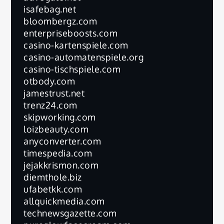
isafebag.net
bloombergz.com
enterpriseboosts.com
casino-kartenspiele.com
casino-automatenspiele.org
casino-tischspiele.com
otbody.com
jamestrust.net
trenz24.com
skipworking.com
loizbeauty.com
anyconverter.com
timespedia.com
jejakkrismon.com
diemthole.biz
ufabetkk.com
allquickmedia.com
technewsgazette.com