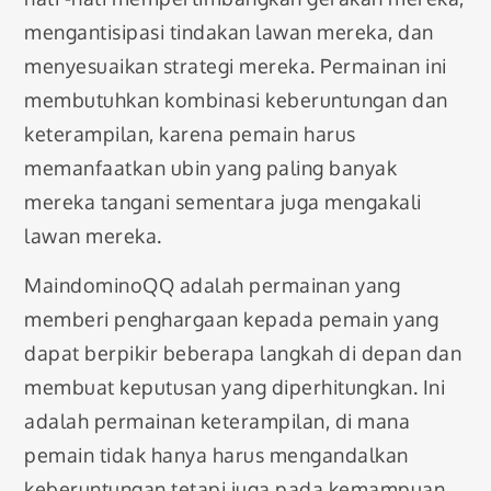
mengantisipasi tindakan lawan mereka, dan
menyesuaikan strategi mereka. Permainan ini
membutuhkan kombinasi keberuntungan dan
keterampilan, karena pemain harus
memanfaatkan ubin yang paling banyak
mereka tangani sementara juga mengakali
lawan mereka.
MaindominoQQ adalah permainan yang
memberi penghargaan kepada pemain yang
dapat berpikir beberapa langkah di depan dan
membuat keputusan yang diperhitungkan. Ini
adalah permainan keterampilan, di mana
pemain tidak hanya harus mengandalkan
keberuntungan tetapi juga pada kemampuan