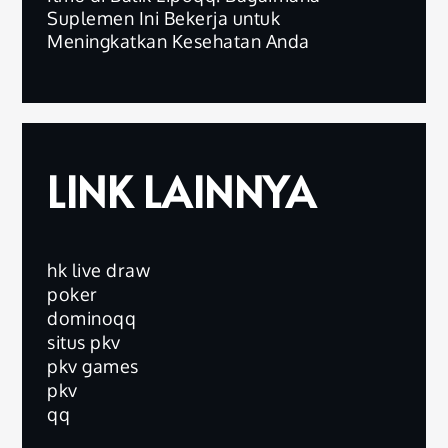
Suplemen Ini Bekerja untuk
Meningkatkan Kesehatan Anda
LINK LAINNYA
hk live draw
poker
dominoqq
situs pkv
pkv games
pkv
qq