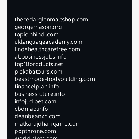
thecedarglenmaltshop.com
georgemason.org
topicinhindi.com
uklanguageacademy.com
lindehealthcarefree.com
allbusinessjobs.info
top10products.net
pickabatours.com
beastmode-bodybuilding.com
financelplan.info
businessfuture.info
infojudibet.com
cbdmap.info
deanbeanxn.com
matkarajdhanigame.com
popthrone.com
world-slots.com