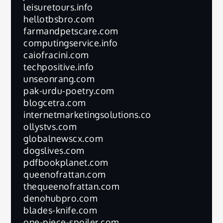
leisuretours.info
hellotbsbro.com
farmandpetscare.com
computingservice.info
caiofracini.com
techpositive.info
unseonrang.com
pak-urdu-poetry.com
blogcetra.com
internetmarketingsolutions.co
ollystvs.com
globalnewscx.com
dogslives.com
pdfbookplanet.com
queenofrattan.com
thequeenofrattan.com
denohubpro.com
blades-knife.com
one-piece-spoiler.com