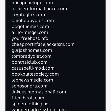
minapenelope.com
justicereformalliance.com
cryptoglax.com
ohiohobbyplus.com
bogothemes.com
ajino-mingei.com
yourfreehost.info
cheapnorthfacejacketsm.com
gurjoshhomes.com
tombradydiet.com
bonthaiclub.com
casusbelli-mod.com
bookplatesociety.com
lebnewsmedia.com
sonosonora.com
linkuusinternasional1.com
friendsroll.com
spiderclothing.net
wondergadgetsshop.com