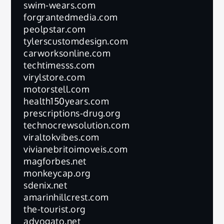
swim-wears.com
forgrantedmedia.com
peolpstar.com
tylerscustomdesign.com
carworksonline.com
techtimesss.com
virylstore.com
motorstell.com
health150years.com
prescriptions-drug.org
technocrewsolution.com
viraltokvibes.com
vivianebritoimoveis.com
magforbes.net
monkeycap.org
sdenix.net
amarinhillcrest.com
the-tourist.org
advogato.net