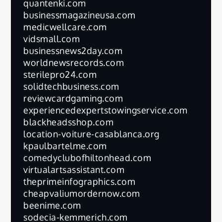
quantenki.com
businessmagazineusa.com
medicwellcare.com
vidsmall.com
businessnews2day.com
worldnewsrecords.com
sterilepro24.com
solidtechbusiness.com
reviewcardgaming.com
experiencedexpertstowingservice.com
blackheadsshop.com
location-voiture-casablanca.org
kpaulbartelme.com
comedyclubofhiltonhead.com
virtualartsassistant.com
theprimeinfographics.com
cheapvaliumordernow.com
beenime.com
sodecia-kemmerich.com