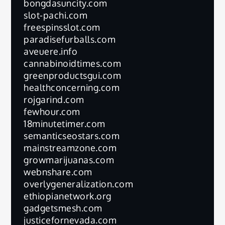
bongdasuncity.com
slot-pachi.com
freespinsslot.com
paradisefurballs.com
aveuere.info
cannabinoidtimes.com
greenproductsgui.com
healthconcerning.com
rojgarind.com
fewhour.com
18minutetimer.com
semanticseostars.com
mainstreamzone.com
growmarijuanas.com
webnshare.com
overlygeneralization.com
ethiopianetwork.org
gadgetsmesh.com
justicefornevada.com