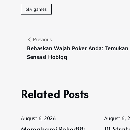
pkv games
Post
Previous
navigation
Bebaskan Wajah Poker Anda: Temukan
Sensasi Hobiqq
Related Posts
August 6, 2026
August 6, 
Memahami Poker88:
10 Strat