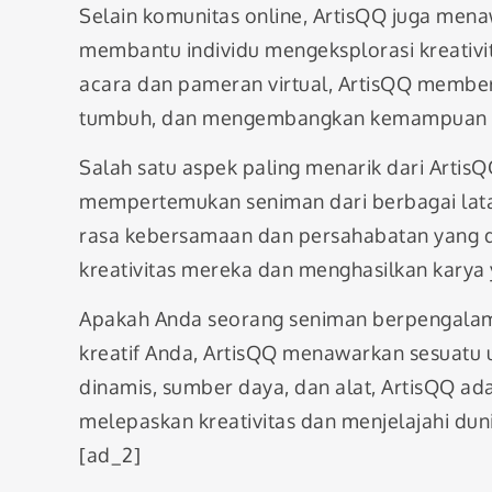
Selain komunitas online, ArtisQQ juga men
membantu individu mengeksplorasi kreativit
acara dan pameran virtual, ArtisQQ memberi
tumbuh, dan mengembangkan kemampuan ar
Salah satu aspek paling menarik dari Arti
mempertemukan seniman dari berbagai lata
rasa kebersamaan dan persahabatan yang 
kreativitas mereka dan menghasilkan karya 
Apakah Anda seorang seniman berpengalama
kreatif Anda, ArtisQQ menawarkan sesuatu 
dinamis, sumber daya, dan alat, ArtisQQ a
melepaskan kreativitas dan menjelajahi dun
[ad_2]