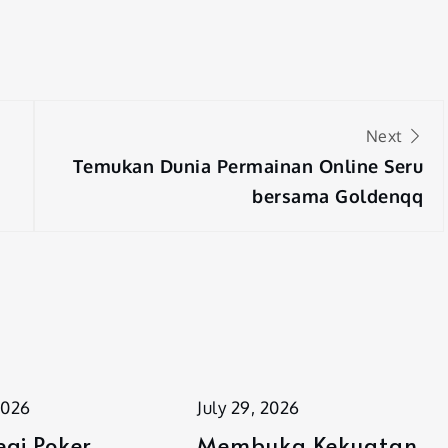
Next
Temukan Dunia Permainan Online Seru
bersama Goldenqq
2026
July 29, 2026
egi Poker
Membuka Kekuatan