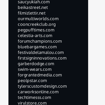
saucyukiah.com
beikastreet.net
filmizlettir.net
ourmultiworlds.com
cooncreekclub.org
pegpufftimes.com
celestia-arts.com
forumchampions.com
bluebargames.com
festivaldelamalou.com
firstsigninnovations.com
garberdodge.com
swim-wears.com
forgrantedmedia.com
peolpstar.com
tylerscustomdesign.com
carworksonline.com
techtimesss.com
virylstore.com