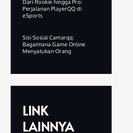
Dari Rookie hingga Pro:
Perjalanan PlayerQQ di
eSports
Sisi Sosial Camarqq:
Bagaimana Game Online
Menyatukan Orang
LINK
LAINNYA