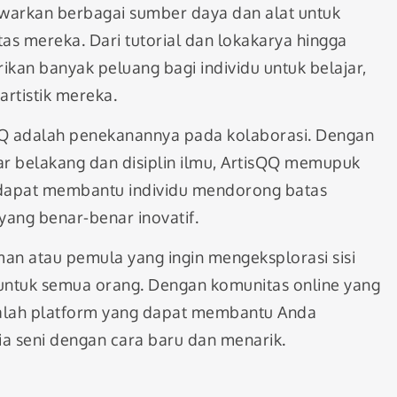
awarkan berbagai sumber daya dan alat untuk
as mereka. Dari tutorial dan lokakarya hingga
kan banyak peluang bagi individu untuk belajar,
tistik mereka.
sQQ adalah penekanannya pada kolaborasi. Dengan
r belakang dan disiplin ilmu, ArtisQQ memupuk
dapat membantu individu mendorong batas
yang benar-benar inovatif.
n atau pemula yang ingin mengeksplorasi sisi
untuk semua orang. Dengan komunitas online yang
dalah platform yang dapat membantu Anda
ia seni dengan cara baru dan menarik.