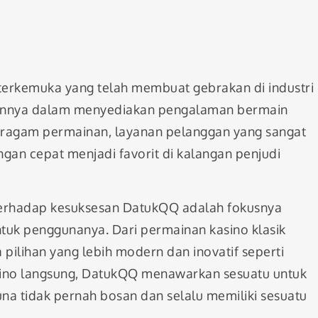
terkemuka yang telah membuat gebrakan di industri
tmennya dalam menyediakan pengalaman bermain
ragam permainan, layanan pelanggan yang sangat
gan cepat menjadi favorit di kalangan penjudi
i terhadap kesuksesan DatukQQ adalah fokusnya
k penggunanya. Dari permainan kasino klasik
a pilihan yang lebih modern dan inovatif seperti
asino langsung, DatukQQ menawarkan sesuatu untuk
na tidak pernah bosan dan selalu memiliki sesuatu