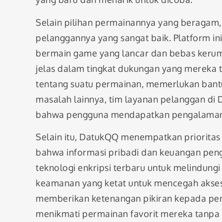
Selain pilihan permainannya yang beragam
pelanggannya yang sangat baik. Platform i
bermain game yang lancar dan bebas kerumi
jelas dalam tingkat dukungan yang mereka 
tentang suatu permainan, memerlukan bantu
masalah lainnya, tim layanan pelanggan d
bahwa pengguna mendapatkan pengalaman 
Selain itu, DatukQQ menempatkan prioritas
bahwa informasi pribadi dan keuangan peng
teknologi enkripsi terbaru untuk melindun
keamanan yang ketat untuk mencegah akses
memberikan ketenangan pikiran kepada pe
menikmati permainan favorit mereka tanpa 