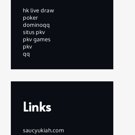
hk live draw
poker
dominoqq
situs pkv
pkv games
pkv
qq
Links
saucyukiah.com