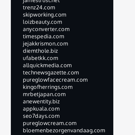
jamestrust.net
trenz24.com
skipworking.com
loizbeauty.com
anyconverter.com
timespedia.com
jejakkrismon.com
diemthole.biz
ufabetkk.com
allquickmedia.com
technewsgazette.com
pureglowfacecream.com
kingofherrings.com
mrbetjapan.com
anewentity.biz
appkuala.com
seo7days.com
pureglowcream.com
bloemenbezorgenvandaag.com