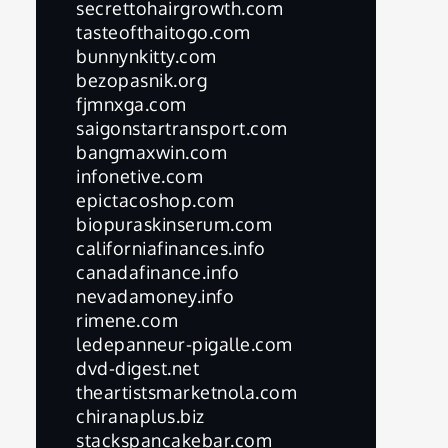
secrettohairgrowth.com
tasteofthaitogo.com
bunnynkitty.com
bezopasnik.org
fjmnxga.com
saigonstartransport.com
bangmaxwin.com
infonetive.com
epictacoshop.com
biopuraskinserum.com
californiafinances.info
canadafinance.info
nevadamoney.info
rimene.com
ledepanneur-pigalle.com
dvd-digest.net
theartistsmarketnola.com
chiranaplus.biz
stackspancakebar.com