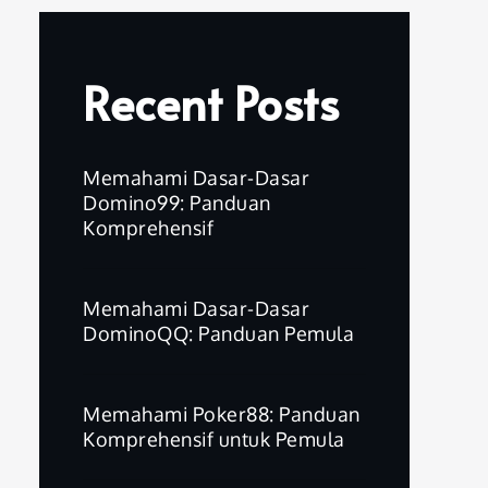
Recent Posts
Memahami Dasar-Dasar
Domino99: Panduan
Komprehensif
Memahami Dasar-Dasar
DominoQQ: Panduan Pemula
Memahami Poker88: Panduan
Komprehensif untuk Pemula