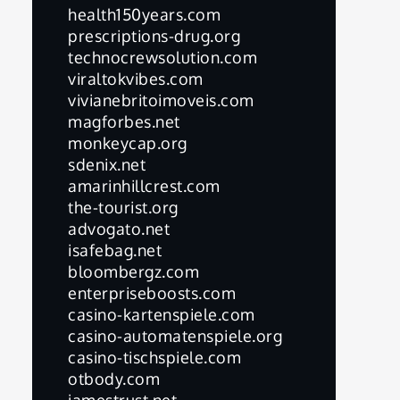
health150years.com
prescriptions-drug.org
technocrewsolution.com
viraltokvibes.com
vivianebritoimoveis.com
magforbes.net
monkeycap.org
sdenix.net
amarinhillcrest.com
the-tourist.org
advogato.net
isafebag.net
bloombergz.com
enterpriseboosts.com
casino-kartenspiele.com
casino-automatenspiele.org
casino-tischspiele.com
otbody.com