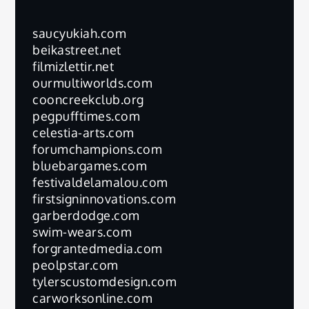
saucyukiah.com
beikastreet.net
filmizlettir.net
ourmultiworlds.com
cooncreekclub.org
pegpufftimes.com
celestia-arts.com
forumchampions.com
bluebargames.com
festivaldelamalou.com
firstsigninnovations.com
garberdodge.com
swim-wears.com
forgrantedmedia.com
peolpstar.com
tylerscustomdesign.com
carworksonline.com