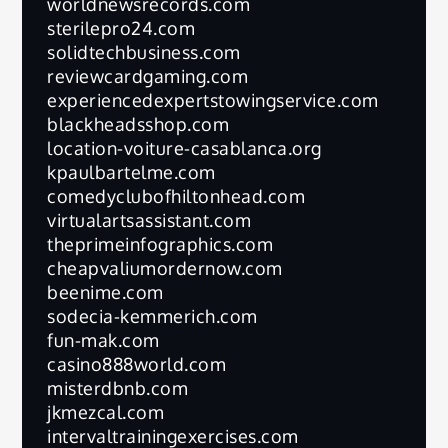
worldnewsrecords.com
sterilepro24.com
solidtechbusiness.com
reviewcardgaming.com
experiencedexpertstowingservice.com
blackheadsshop.com
location-voiture-casablanca.org
kpaulbartelme.com
comedyclubofhiltonhead.com
virtualartsassistant.com
theprimeinfographics.com
cheapvaliumordernow.com
beenime.com
sodecia-kemmerich.com
fun-mak.com
casino888world.com
misterdbnb.com
jkmezcal.com
intervaltrainingexercises.com