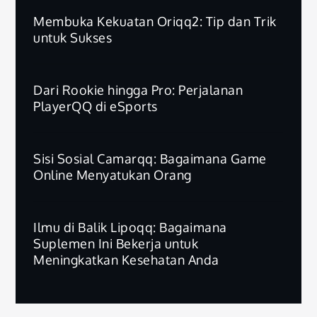
Membuka Kekuatan Oriqq2: Tip dan Trik
untuk Sukses
Dari Rookie hingga Pro: Perjalanan
PlayerQQ di eSports
Sisi Sosial Camarqq: Bagaimana Game
Online Menyatukan Orang
Ilmu di Balik Lipoqq: Bagaimana
Suplemen Ini Bekerja untuk
Meningkatkan Kesehatan Anda