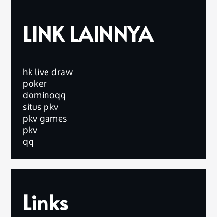
LINK LAINNYA
hk live draw
poker
dominoqq
situs pkv
pkv games
pkv
qq
Links