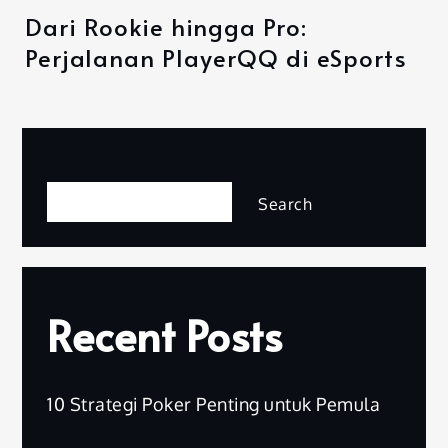
Dari Rookie hingga Pro:
Perjalanan PlayerQQ di eSports
Search
Search
Recent Posts
10 Strategi Poker Penting untuk Pemula