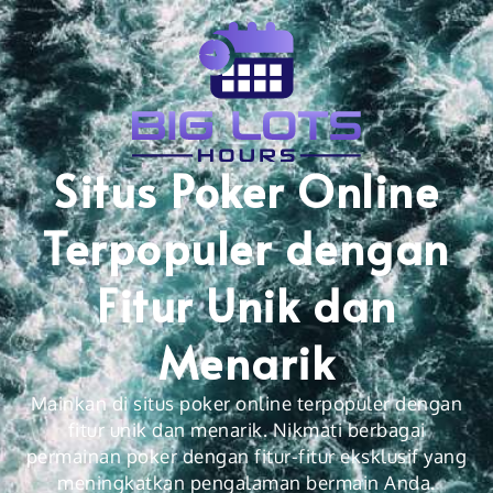
Skip
to
content
Situs Poker Online
Terpopuler dengan
Fitur Unik dan
Menarik
Mainkan di situs poker online terpopuler dengan
fitur unik dan menarik. Nikmati berbagai
permainan poker dengan fitur-fitur eksklusif yang
meningkatkan pengalaman bermain Anda.