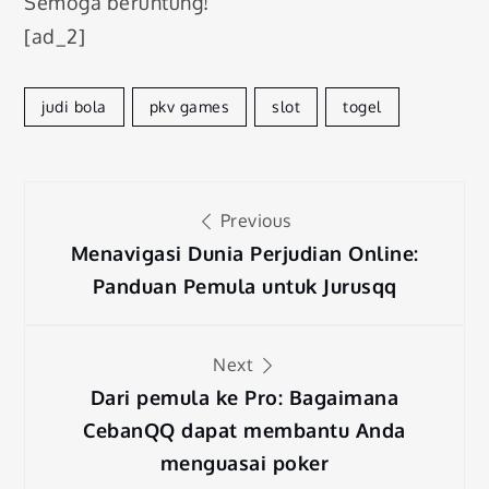
Semoga beruntung!
[ad_2]
judi bola
pkv games
slot
togel
Post
Previous
navigation
Menavigasi Dunia Perjudian Online:
Panduan Pemula untuk Jurusqq
Next
Dari pemula ke Pro: Bagaimana
CebanQQ dapat membantu Anda
menguasai poker