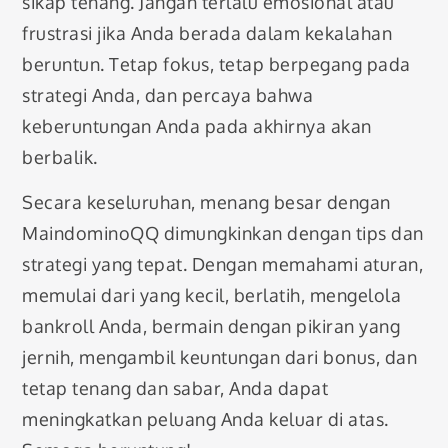
sikap tenang. Jangan terlalu emosional atau
frustrasi jika Anda berada dalam kekalahan
beruntun. Tetap fokus, tetap berpegang pada
strategi Anda, dan percaya bahwa
keberuntungan Anda pada akhirnya akan
berbalik.
Secara keseluruhan, menang besar dengan
MaindominoQQ dimungkinkan dengan tips dan
strategi yang tepat. Dengan memahami aturan,
memulai dari yang kecil, berlatih, mengelola
bankroll Anda, bermain dengan pikiran yang
jernih, mengambil keuntungan dari bonus, dan
tetap tenang dan sabar, Anda dapat
meningkatkan peluang Anda keluar di atas.