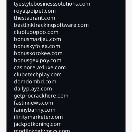
tyestylebusinesssolutions.com
royalpoipet.com
thestaurant.com
bestlinktrackingsoftware.com
clublubupoo.com
bonusmazijeu.com
bonuskyfojea.com
bonuskorokee.com
bonusgexipoy.com
casinorelaxluxe.com
clubetechplay.com
domdombd.com
dailyplayz.com
getprocrackhere.com
fastinnews.com
fannybanny.com
ifinitymarketer.com
jackpotkoning.com
modlinknetworks.com