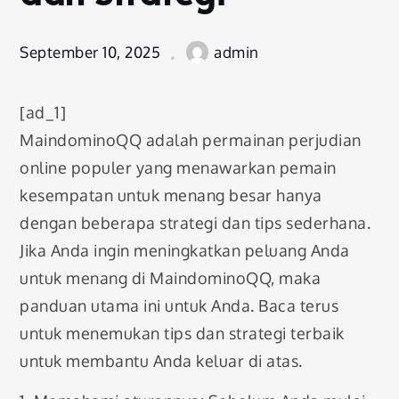
September 10, 2025
admin
[ad_1]
MaindominoQQ adalah permainan perjudian
online populer yang menawarkan pemain
kesempatan untuk menang besar hanya
dengan beberapa strategi dan tips sederhana.
Jika Anda ingin meningkatkan peluang Anda
untuk menang di MaindominoQQ, maka
panduan utama ini untuk Anda. Baca terus
untuk menemukan tips dan strategi terbaik
untuk membantu Anda keluar di atas.