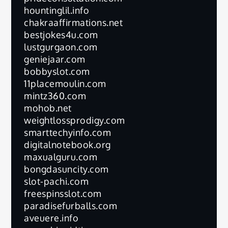
hountinglil.info
chakraaffirmations.net
bestjokes4u.com
lustgurgaon.com
geniejaar.com
bobbyslot.com
11placemoulin.com
mintz360.com
mohob.net
weightlossprodigy.com
smarttechyinfo.com
digitalnotebook.org
maxualguru.com
bongdasuncity.com
slot-pachi.com
freespinsslot.com
paradisefurballs.com
aveuere.info