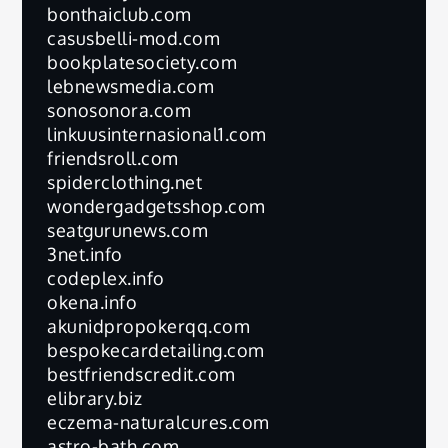
bonthaiclub.com
casusbelli-mod.com
bookplatesociety.com
lebnewsmedia.com
sonosonora.com
linkuusinternasional1.com
friendsroll.com
spiderclothing.net
wondergadgetsshop.com
seatgurunews.com
3net.info
codeplex.info
okena.info
akunidpropokerqq.com
bespokecardetailing.com
bestfriendscredit.com
elibrary.biz
eczema-naturalcures.com
astro-bath.com