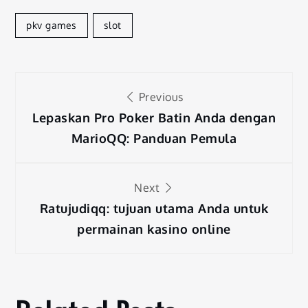
pkv games
slot
Post
Previous
navigation
Lepaskan Pro Poker Batin Anda dengan
MarioQQ: Panduan Pemula
Next
Ratujudiqq: tujuan utama Anda untuk
permainan kasino online