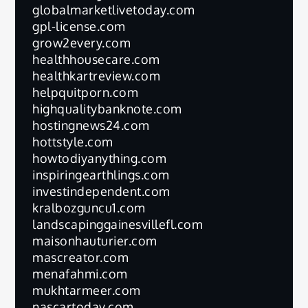
globalmarketlivetoday.com
gpl-license.com
grow2every.com
healthhousecare.com
healthkartreview.com
helpquitporn.com
highqualitybanknote.com
hostingnews24.com
hottstyle.com
howtodiyanything.com
inspiringearthlings.com
investindependent.com
kralbozguncu1.com
landscapinggainesvillefl.com
maisonhauturier.com
mascreator.com
menafahmi.com
mukhtarmeer.com
nascartoday.com