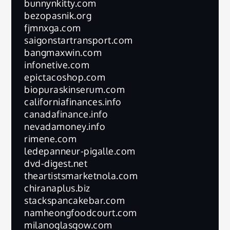
bunnynkitty.com
bezopasnik.org
fjmnxga.com
saigonstartransport.com
bangmaxwin.com
infonetive.com
epictacoshop.com
biopuraskinserum.com
californiafinances.info
canadafinance.info
nevadamoney.info
rimene.com
ledepanneur-pigalle.com
dvd-digest.net
theartistsmarketnola.com
chiranaplus.biz
stackspancakebar.com
namheongfoodcourt.com
milanoglasgow.com