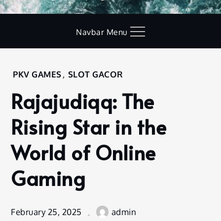
Navbar Menu
Home
PKV GAMES
,
SLOT GACOR
Pkv
Rajajudiqq: The
Games
Rajajudiqq:
Rising Star in the
The Rising
Star in the
World of Online
World of
Online
Gaming
Gaming
February 25, 2025
admin