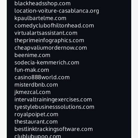
blackheadsshop.com
location-voiture-casablanca.org
kpaulbartelme.com
comedyclubofhiltonhead.com
virtualartsassistant.com
theprimeinfographics.com
cheapvaliumordernow.com
beenime.com
sodecia-kemmerich.com
fun-mak.com
casino888world.com
misterdbnb.com
jkmezcal.com
intervaltrainingexercises.com
tyestylebusinesssolutions.com
royalpoipet.com
thestaurant.com
bestlinktrackingsoftware.com
clublubupoo.com