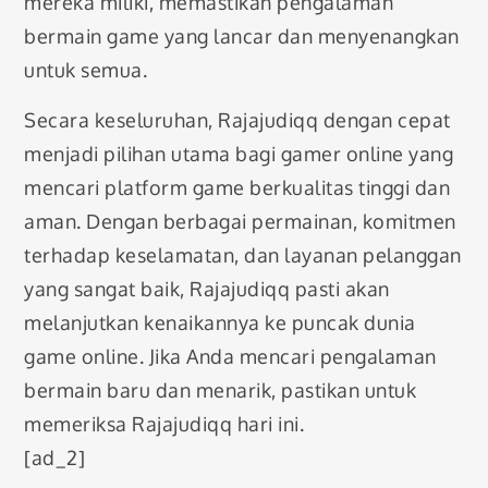
mereka miliki, memastikan pengalaman
bermain game yang lancar dan menyenangkan
untuk semua.
Secara keseluruhan, Rajajudiqq dengan cepat
menjadi pilihan utama bagi gamer online yang
mencari platform game berkualitas tinggi dan
aman. Dengan berbagai permainan, komitmen
terhadap keselamatan, dan layanan pelanggan
yang sangat baik, Rajajudiqq pasti akan
melanjutkan kenaikannya ke puncak dunia
game online. Jika Anda mencari pengalaman
bermain baru dan menarik, pastikan untuk
memeriksa Rajajudiqq hari ini.
[ad_2]