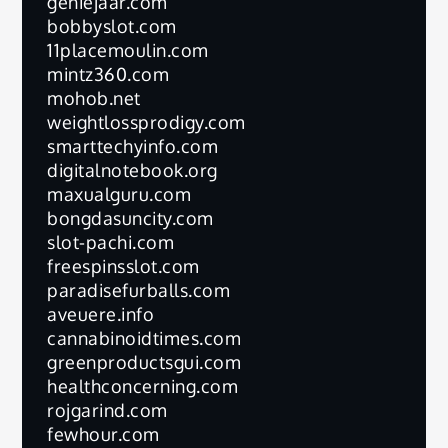
geniejaar.com
bobbyslot.com
11placemoulin.com
mintz360.com
mohob.net
weightlossprodigy.com
smarttechyinfo.com
digitalnotebook.org
maxualguru.com
bongdasuncity.com
slot-pachi.com
freespinsslot.com
paradisefurballs.com
aveuere.info
cannabinoidtimes.com
greenproductsgui.com
healthconcerning.com
rojgarind.com
fewhour.com