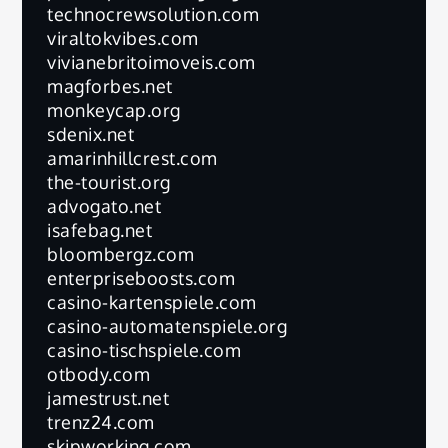
technocrewsolution.com
viraltokvibes.com
vivianebritoimoveis.com
magforbes.net
monkeycap.org
sdenix.net
amarinhillcrest.com
the-tourist.org
advogato.net
isafebag.net
bloombergz.com
enterpriseboosts.com
casino-kartenspiele.com
casino-automatenspiele.org
casino-tischspiele.com
otbody.com
jamestrust.net
trenz24.com
skipworking.com