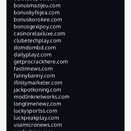
bonusmazijeu.com
bonuskyfojea.com
bonuskorokee.com
bonusgexipoy.com
casinorelaxluxe.com
clubetechplay.com
domdombd.com
dailyplayz.com
getprocrackhere.com
fastinnews.com
fannybanny.com
ifinitymarketer.com
jackpotkoning.com
modlinknetworks.com
longtimenewz.com
luckysportss.com
luckpeakplay.com
usamicronews.com