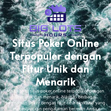
Skip
to
content
Situs Poker Online
Terpopuler dengan
Fitur Unik dan
Menarik
Mainkan di situs poker online terpopuler dengan
fitur unik dan menarik. Nikmati berbagai
permainan poker dengan fitur-fitur eksklusif yang
meningkatkan pengalaman bermain Anda.