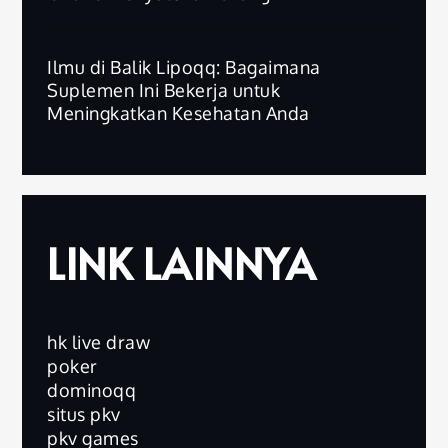
Ilmu di Balik Lipoqq: Bagaimana
Suplemen Ini Bekerja untuk
Meningkatkan Kesehatan Anda
LINK LAINNYA
hk live draw
poker
dominoqq
situs pkv
pkv games