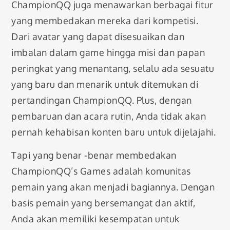
ChampionQQ juga menawarkan berbagai fitur
yang membedakan mereka dari kompetisi.
Dari avatar yang dapat disesuaikan dan
imbalan dalam game hingga misi dan papan
peringkat yang menantang, selalu ada sesuatu
yang baru dan menarik untuk ditemukan di
pertandingan ChampionQQ. Plus, dengan
pembaruan dan acara rutin, Anda tidak akan
pernah kehabisan konten baru untuk dijelajahi.
Tapi yang benar -benar membedakan
ChampionQQ’s Games adalah komunitas
pemain yang akan menjadi bagiannya. Dengan
basis pemain yang bersemangat dan aktif,
Anda akan memiliki kesempatan untuk