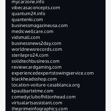
mycarzone.info
vibecasaconcepts.com
quantum24.info
quantenki.com
businessmagazineusa.com
medicwellcare.com
vidsmall.com
businessnews2day.com
worldnewsrecords.com
sterilepro24.com
solidtechbusiness.com
reviewcardgaming.com
experiencedexpertstowingservice.com
blackheadsshop.com
location-voiture-casablanca.org
kpaulbartelme.com
comedyclubofhiltonhead.com
virtualartsassistant.com
theprimeinfographics.com