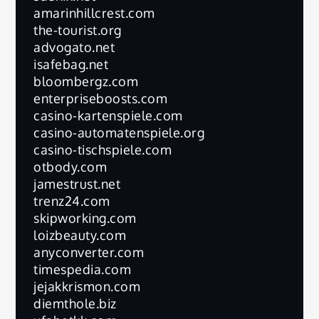
amarinhillcrest.com
the-tourist.org
advogato.net
isafebag.net
bloombergz.com
enterpriseboosts.com
casino-kartenspiele.com
casino-automatenspiele.org
casino-tischspiele.com
otbody.com
jamestrust.net
trenz24.com
skipworking.com
loizbeauty.com
anyconverter.com
timespedia.com
jejakkrismon.com
diemthole.biz