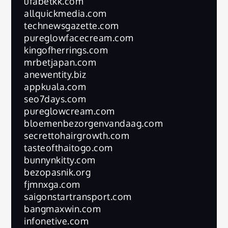
ufabetkk.com
allquickmedia.com
technewsgazette.com
pureglowfacecream.com
kingofherrings.com
mrbetjapan.com
anewentity.biz
appkuala.com
seo7days.com
pureglowcream.com
bloemenbezorgenvandaag.com
secrettohairgrowth.com
tasteofthaitogo.com
bunnynkitty.com
bezopasnik.org
fjmnxga.com
saigonstartransport.com
bangmaxwin.com
infonetive.com