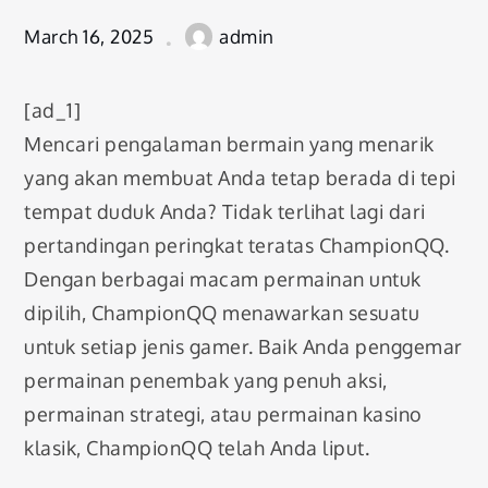
March 16, 2025
admin
[ad_1]
Mencari pengalaman bermain yang menarik
yang akan membuat Anda tetap berada di tepi
tempat duduk Anda? Tidak terlihat lagi dari
pertandingan peringkat teratas ChampionQQ.
Dengan berbagai macam permainan untuk
dipilih, ChampionQQ menawarkan sesuatu
untuk setiap jenis gamer. Baik Anda penggemar
permainan penembak yang penuh aksi,
permainan strategi, atau permainan kasino
klasik, ChampionQQ telah Anda liput.