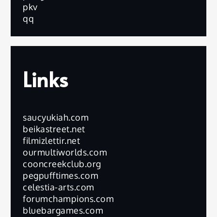
pkv
qq
Links
saucyukiah.com
beikastreet.net
filmizlettir.net
ourmultiworlds.com
cooncreekclub.org
pegpufftimes.com
celestia-arts.com
forumchampions.com
bluebargames.com