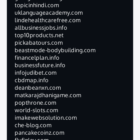
topicinhindi.com
uklanguageacademy.com
lindehealthcarefree.com
allbusinessjobs.info
top10products.net
pickabatours.com
beastmode-bodybuilding.com
financelplan.info
businessfuture.info
infojudibet.com
cbdmap.info
deanbeanxn.com
matkarajdhanigame.com
popthrone.com
world-slots.com
imakewebsolution.com
che-blog.com
pancakecoinz.com
flyfinley.com