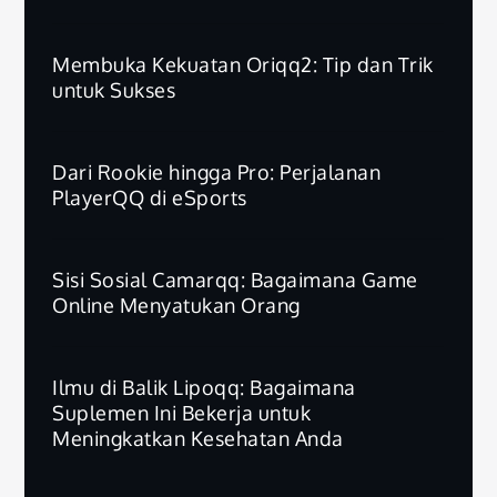
Membuka Kekuatan Oriqq2: Tip dan Trik
untuk Sukses
Dari Rookie hingga Pro: Perjalanan
PlayerQQ di eSports
Sisi Sosial Camarqq: Bagaimana Game
Online Menyatukan Orang
Ilmu di Balik Lipoqq: Bagaimana
Suplemen Ini Bekerja untuk
Meningkatkan Kesehatan Anda