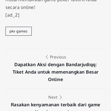
secara online!
[ad_2]
pkv games
Post
Previous
navigation
Dapatkan Aksi dengan Bandarjudiqq:
Tiket Anda untuk memenangkan Besar
Online
Next
Rasakan kenyamanan terbaik dari game