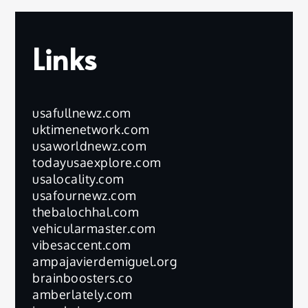
Links
usafullnewz.com
uktimenetwork.com
usaworldnewz.com
todayusaexplore.com
usalocality.com
usafournewz.com
thebalochhal.com
vehicularmaster.com
vibesaccent.com
ampajavierdemiguel.org
brainboosters.co
amberlately.com