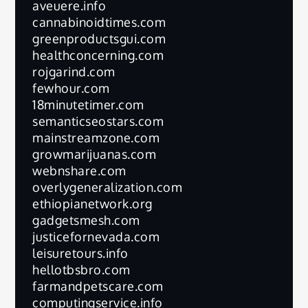
aveuere.info
cannabinoidtimes.com
greenproductsgui.com
healthconcerning.com
rojgarind.com
fewhour.com
18minutetimer.com
semanticseostars.com
mainstreamzone.com
growmarijuanas.com
webnshare.com
overlygeneralization.com
ethiopianetwork.org
gadgetsmesh.com
justicefornevada.com
leisuretours.info
hellotbsbro.com
farmandpetscare.com
computingservice.info