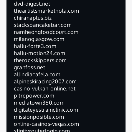
dvd-digest.net
theartistsmarketnola.com
chiranaplus.biz
stackspancakebar.com
namheongfoodcourt.com
milanoglasgow.com
hallu-forte3.com
hallu-motion24.com
therockskippers.com
granfoss.net
allindiacafela.com
alpineskiracing2007.com
casino-vulkan-online.net
pitrepower.com
mediatown360.com
digitaleyestrainclinic.com
missionposible.com
online-casinos-vegas.com
xfinityrouterlogin.com