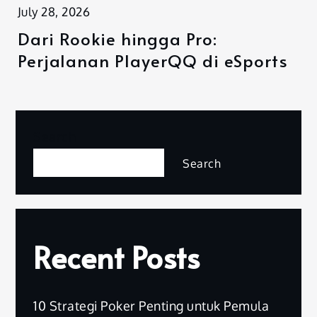
July 28, 2026
Dari Rookie hingga Pro:
Perjalanan PlayerQQ di eSports
Search
Search
Recent Posts
10 Strategi Poker Penting untuk Pemula