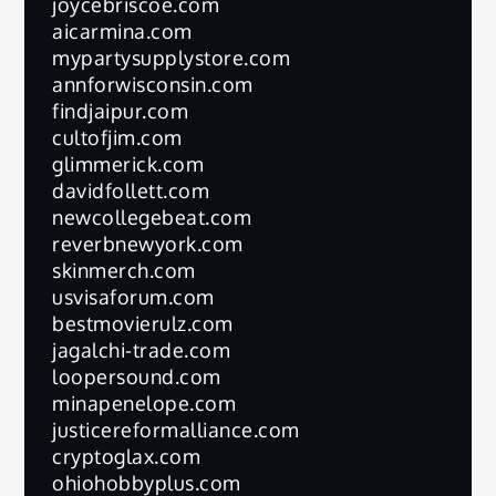
joycebriscoe.com
aicarmina.com
mypartysupplystore.com
annforwisconsin.com
findjaipur.com
cultofjim.com
glimmerick.com
davidfollett.com
newcollegebeat.com
reverbnewyork.com
skinmerch.com
usvisaforum.com
bestmovierulz.com
jagalchi-trade.com
loopersound.com
minapenelope.com
justicereformalliance.com
cryptoglax.com
ohiohobbyplus.com