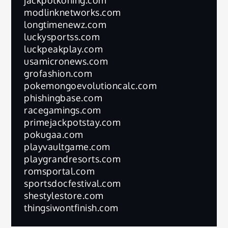
modlinknetworks.com
longtimenewz.com
luckysportss.com
luckpeakplay.com
usamicronews.com
grofashion.com
pokemongoevolutioncalc.com
phishingbase.com
racegamings.com
primejackpotstay.com
pokugaa.com
playvaultgame.com
playgrandresorts.com
romsportal.com
sportsdocfestival.com
shestylestore.com
thingsiwontfinish.com