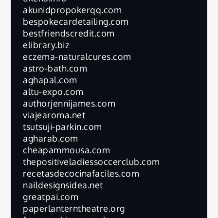
akunidpropokerqq.com
bespokecardetailing.com
bestfriendscredit.com
elibrary.biz
eczema-naturalcures.com
astro-bath.com
aghapal.com
altu-expo.com
authorjennijames.com
viajearoma.net
tsutsuji-parkin.com
agharab.com
cheapammousa.com
thepositiveladiessoccerclub.com
recetasdecocinafaciles.com
naildesignsidea.net
greatpai.com
paperlanterntheatre.org