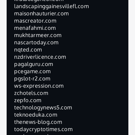
landscapinggainesvillefl.com
maisonhauturier.com
mascreator.com
menafahmi.com
mukhtarmeer.com
nascartoday.com
nqted.com
nzdriverlicence.com
pagalguru.com
pcegame.com
pgslot-r2.com
ws-expression.com
zchotels.com
zepfo.com
technologynews5.com
teknoeduka.com
thenews-blog.com
todaycryptotimes.com