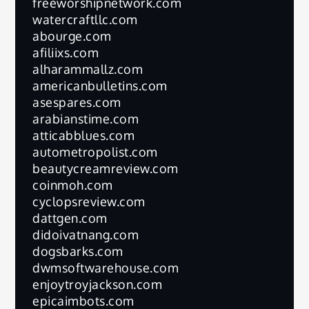
freeworshipnetwork.com
watercraftllc.com
abourge.com
afiliixs.com
alharammallz.com
americanbulletins.com
asespares.com
arabianstime.com
atticabblues.com
autometropolist.com
beautycreamreview.com
coinmoh.com
cyclopsreview.com
dattgen.com
didoivatnang.com
dogsbarks.com
dwmsoftwarehouse.com
enjoytroyjackson.com
epicaimbots.com