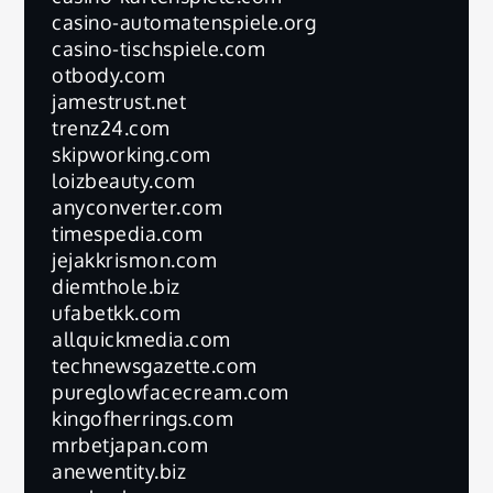
casino-automatenspiele.org
casino-tischspiele.com
otbody.com
jamestrust.net
trenz24.com
skipworking.com
loizbeauty.com
anyconverter.com
timespedia.com
jejakkrismon.com
diemthole.biz
ufabetkk.com
allquickmedia.com
technewsgazette.com
pureglowfacecream.com
kingofherrings.com
mrbetjapan.com
anewentity.biz