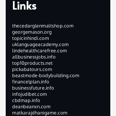
Links
thecedarglenmaltshop.com
georgemason.org
topicinhindi.com
uklanguageacademy.com
lindehealthcarefree.com
allbusinessjobs.info
top10products.net
pickabatours.com
beastmode-bodybuilding.com
financelplan.info
businessfuture.info
infojudibet.com
cbdmap.info
deanbeanxn.com
matkarajdhanigame.com