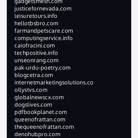
gadgetsmesh.com
justicefornevada.com
leisuretours.info
hellotbsbro.com
farmandpetscare.com
computingservice.info
caiofracini.com
techpositive.info
unseonrang.com
pak-urdu-poetry.com
blogcetra.com
internetmarketingsolutions.co
ollystvs.com
globalnewscx.com
dogslives.com
pdfbookplanet.com
queenofrattan.com
thequeenofrattan.com
denohubpro.com