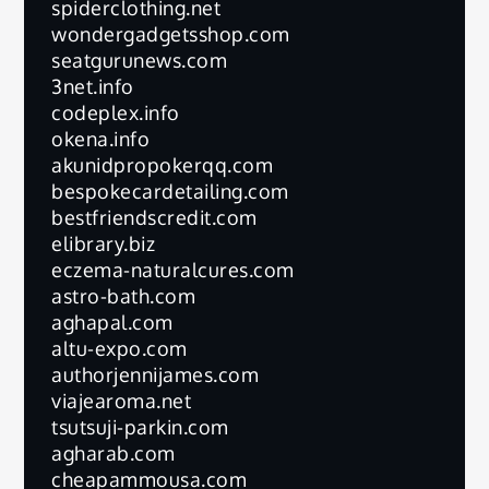
spiderclothing.net
wondergadgetsshop.com
seatgurunews.com
3net.info
codeplex.info
okena.info
akunidpropokerqq.com
bespokecardetailing.com
bestfriendscredit.com
elibrary.biz
eczema-naturalcures.com
astro-bath.com
aghapal.com
altu-expo.com
authorjennijames.com
viajearoma.net
tsutsuji-parkin.com
agharab.com
cheapammousa.com