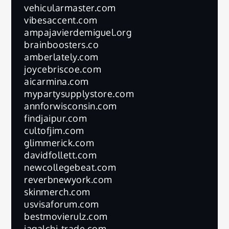
vehicularmaster.com
vibesaccent.com
ampajavierdemiguel.org
brainboosters.co
amberlately.com
joycebriscoe.com
aicarmina.com
mypartysupplystore.com
annforwisconsin.com
findjaipur.com
cultofjim.com
glimmerick.com
davidfollett.com
newcollegebeat.com
reverbnewyork.com
skinmerch.com
usvisaforum.com
bestmovierulz.com
jagalchi-trade.com