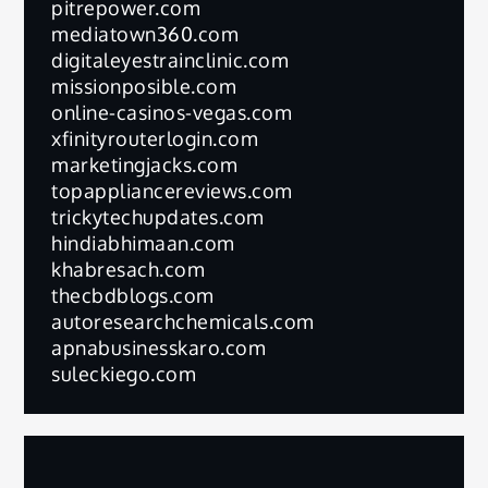
pitrepower.com
mediatown360.com
digitaleyestrainclinic.com
missionposible.com
online-casinos-vegas.com
xfinityrouterlogin.com
marketingjacks.com
topappliancereviews.com
trickytechupdates.com
hindiabhimaan.com
khabresach.com
thecbdblogs.com
autoresearchchemicals.com
apnabusinesskaro.com
suleckiego.com