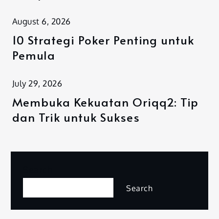
August 6, 2026
10 Strategi Poker Penting untuk
Pemula
July 29, 2026
Membuka Kekuatan Oriqq2: Tip
dan Trik untuk Sukses
Search
Search