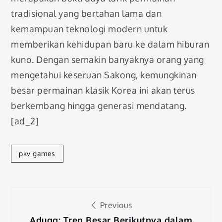
tradisional yang bertahan lama dan
kemampuan teknologi modern untuk
memberikan kehidupan baru ke dalam hiburan
kuno. Dengan semakin banyaknya orang yang
mengetahui keseruan Sakong, kemungkinan
besar permainan klasik Korea ini akan terus
berkembang hingga generasi mendatang.
[ad_2]
pkv games
Post
Previous
Aduqq: Tren Besar Berikutnya dalam