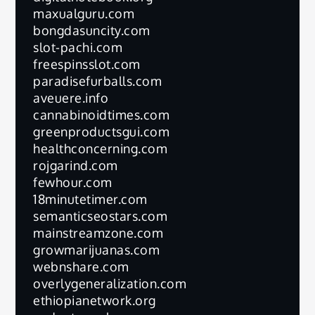
maxualguru.com
bongdasuncity.com
slot-pachi.com
freespinsslot.com
paradisefurballs.com
aveuere.info
cannabinoidtimes.com
greenproductsgui.com
healthconcerning.com
rojgarind.com
fewhour.com
18minutetimer.com
semanticseostars.com
mainstreamzone.com
growmarijuanas.com
webnshare.com
overlygeneralization.com
ethiopianetwork.org