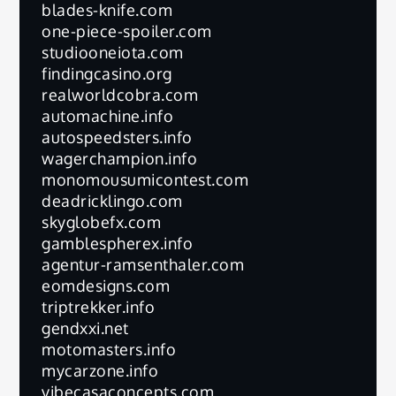
blades-knife.com
one-piece-spoiler.com
studiooneiota.com
findingcasino.org
realworldcobra.com
automachine.info
autospeedsters.info
wagerchampion.info
monomousumicontest.com
deadricklingo.com
skyglobefx.com
gamblespherex.info
agentur-ramsenthaler.com
eomdesigns.com
triptrekker.info
gendxxi.net
motomasters.info
mycarzone.info
vibecasaconcepts.com