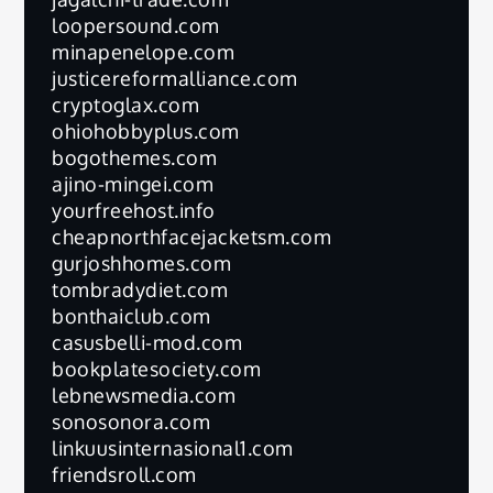
loopersound.com
minapenelope.com
justicereformalliance.com
cryptoglax.com
ohiohobbyplus.com
bogothemes.com
ajino-mingei.com
yourfreehost.info
cheapnorthfacejacketsm.com
gurjoshhomes.com
tombradydiet.com
bonthaiclub.com
casusbelli-mod.com
bookplatesociety.com
lebnewsmedia.com
sonosonora.com
linkuusinternasional1.com
friendsroll.com