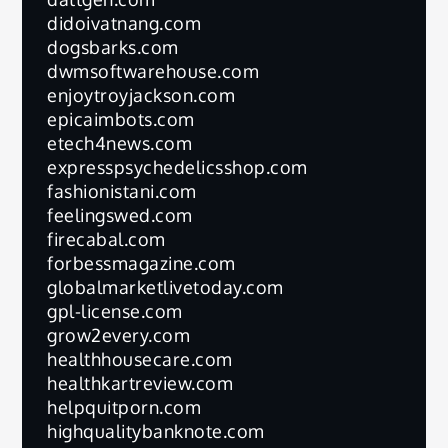
didoivatnang.com
dogsbarks.com
dwmsoftwarehouse.com
enjoytroyjackson.com
epicaimbots.com
etech4news.com
expresspsychedelicsshop.com
fashionistani.com
feelingswed.com
firecabal.com
forbessmagazine.com
globalmarketlivetoday.com
gpl-license.com
grow2every.com
healthhousecare.com
healthkartreview.com
helpquitporn.com
highqualitybanknote.com