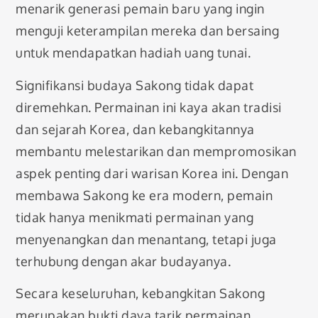
menarik generasi pemain baru yang ingin
menguji keterampilan mereka dan bersaing
untuk mendapatkan hadiah uang tunai.
Signifikansi budaya Sakong tidak dapat
diremehkan. Permainan ini kaya akan tradisi
dan sejarah Korea, dan kebangkitannya
membantu melestarikan dan mempromosikan
aspek penting dari warisan Korea ini. Dengan
membawa Sakong ke era modern, pemain
tidak hanya menikmati permainan yang
menyenangkan dan menantang, tetapi juga
terhubung dengan akar budayanya.
Secara keseluruhan, kebangkitan Sakong
merupakan bukti daya tarik permainan