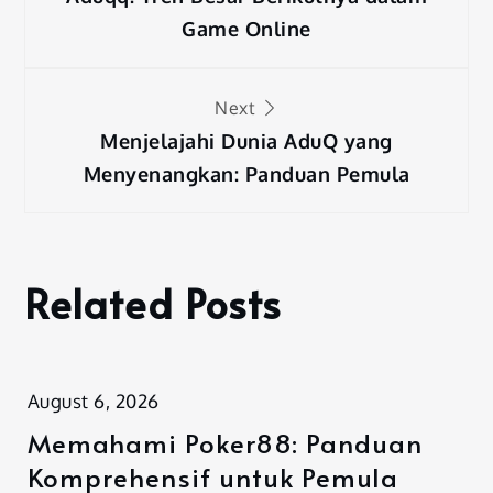
navigation
Game Online
Next
Menjelajahi Dunia AduQ yang
Menyenangkan: Panduan Pemula
Related Posts
August 6, 2026
Memahami Poker88: Panduan
Komprehensif untuk Pemula