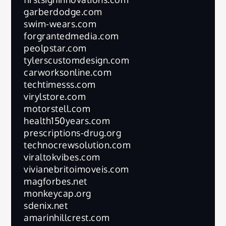
garberdodge.com
swim-wears.com
forgrantedmedia.com
peolpstar.com
tylerscustomdesign.com
carworksonline.com
techtimesss.com
virylstore.com
motorstell.com
health150years.com
prescriptions-drug.org
technocrewsolution.com
viraltokvibes.com
vivianebritoimoveis.com
magforbes.net
monkeycap.org
sdenix.net
amarinhillcrest.com