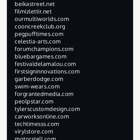
beikastreet.net
filmizlettir.net
ourmultiworlds.com
cooncreekclub.org
pegpufftimes.com
celestia-arts.com
forumchampions.com
bluebargames.com
festivaldelamalou.com
firstsigninnovations.com
garberdodge.com
swim-wears.com
forgrantedmedia.com
peolpstar.com
tylerscustomdesign.com
carworksonline.com
techtimesss.com
virylstore.com
motorstell.com