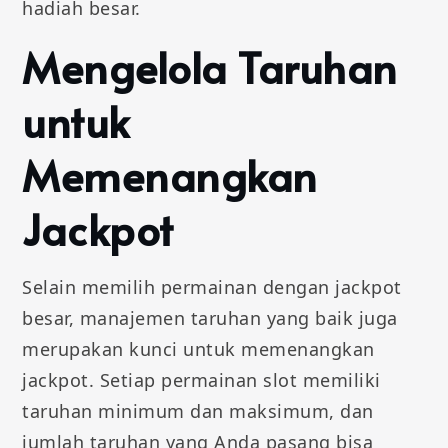
hadiah besar.
Mengelola Taruhan
untuk
Memenangkan
Jackpot
Selain memilih permainan dengan jackpot
besar, manajemen taruhan yang baik juga
merupakan kunci untuk memenangkan
jackpot. Setiap permainan slot memiliki
taruhan minimum dan maksimum, dan
jumlah taruhan yang Anda pasang bisa