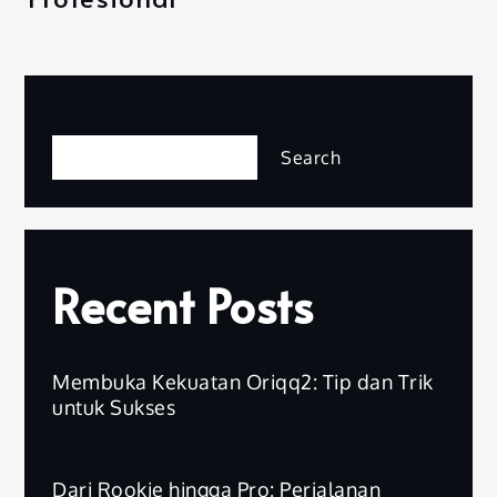
Search
Search
Recent Posts
Membuka Kekuatan Oriqq2: Tip dan Trik
untuk Sukses
Dari Rookie hingga Pro: Perjalanan