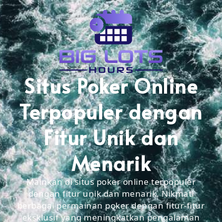
Skip
to
content
Situs Poker Online
Terpopuler dengan
Fitur Unik dan
Menarik
Mainkan di situs poker online terpopuler
dengan fitur unik dan menarik. Nikmati
berbagai permainan poker dengan fitur-fitur
eksklusif yang meningkatkan pengalaman