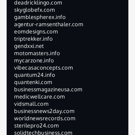
deadricklingo.com
skyglobefx.com
gamblespherex.info
agentur-ramsenthaler.com
eomdesigns.com
triptrekker.info
gendxxi.net
motomasters.info
mycarzone.info
vibecasaconcepts.com
quantum24.info
quantenki.com
businessmagazineusa.com
medicwellcare.com
vidsmall.com
businessnews2day.com
worldnewsrecords.com
sterilepro24.com
solidtechbusiness.com