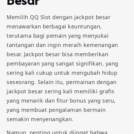
Memilih QQ Slot dengan jackpot besar
menawarkan berbagai keuntungan,
terutama bagi pemain yang menyukai
tantangan dan ingin meraih kemenangan
besar. Jackpot besar bisa memberikan
pembayaran yang sangat signifikan, yang
sering kali cukup untuk mengubah hidup
seseorang. Selain itu, permainan dengan
jackpot besar sering kali memiliki grafis
yang menarik dan fitur bonus yang seru,
yang membuat pengalaman bermain
semakin menyenangkan.
Namun, penting untuk diingat bahwa