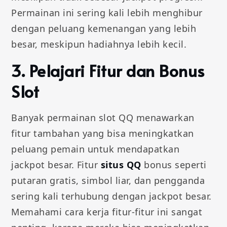
Permainan ini sering kali lebih menghibur
dengan peluang kemenangan yang lebih
besar, meskipun hadiahnya lebih kecil.
3. Pelajari Fitur dan Bonus
Slot
Banyak permainan slot QQ menawarkan
fitur tambahan yang bisa meningkatkan
peluang pemain untuk mendapatkan
jackpot besar. Fitur
situs QQ
bonus seperti
putaran gratis, simbol liar, dan pengganda
sering kali terhubung dengan jackpot besar.
Memahami cara kerja fitur-fitur ini sangat