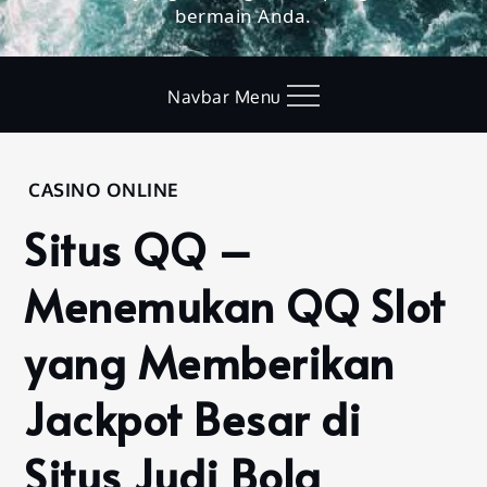
bermain Anda.
Navbar Menu
Home
CASINO ONLINE
Casino
Situs QQ –
Online
Situs QQ –
Menemukan QQ Slot
Menemukan
QQ Slot
yang Memberikan
yang
Memberikan
Jackpot Besar di
Jackpot
Besar di
Situs Judi
Situs Judi Bola
Bola