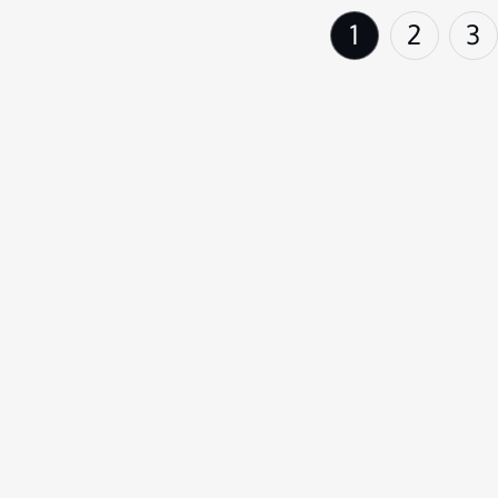
Posts
1
2
3
pagination