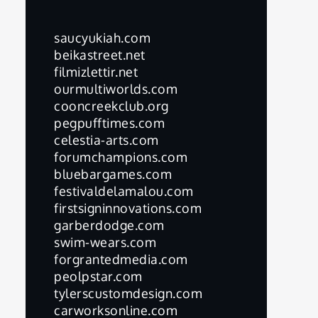
saucyukiah.com
beikastreet.net
filmizlettir.net
ourmultiworlds.com
cooncreekclub.org
pegpufftimes.com
celestia-arts.com
forumchampions.com
bluebargames.com
festivaldelamalou.com
firstsigninnovations.com
garberdodge.com
swim-wears.com
forgrantedmedia.com
peolpstar.com
tylerscustomdesign.com
carworksonline.com