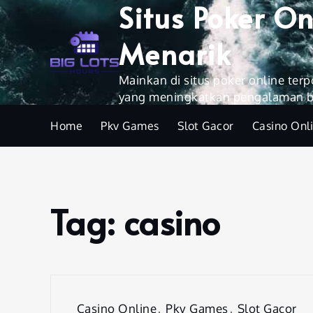
Situs Poker O
Skip
to
content
Menarik
Mainkan di situs poker online terp
yang meningkatkan pengalaman b
Home
Pkv Games
Slot Gacor
Casino Onl
Tag:
casino
Home
casino
Casino Online
,
Pkv Games
,
Slot Gacor