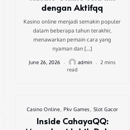
dengan Aktifqq
Kasino online menjadi semakin populer
dalam beberapa tahun terakhir,
menawarkan pemain cara yang
nyaman dan […]
June 26, 2026
admin
2 mins
read
Casino Online
,
Pkv Games
,
Slot Gacor
Inside CahayaQQ: