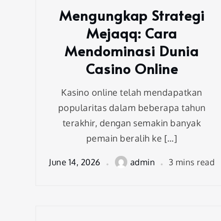
Mengungkap Strategi
Mejaqq: Cara
Mendominasi Dunia
Casino Online
Kasino online telah mendapatkan
popularitas dalam beberapa tahun
terakhir, dengan semakin banyak
pemain beralih ke […]
June 14, 2026
admin
3 mins read