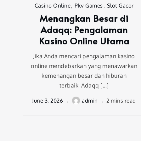
Casino Online
,
Pkv Games
,
Slot Gacor
Menangkan Besar di
Adaqq: Pengalaman
Kasino Online Utama
Jika Anda mencari pengalaman kasino
online mendebarkan yang menawarkan
kemenangan besar dan hiburan
terbaik, Adaqq […]
June 3, 2026
admin
2 mins read