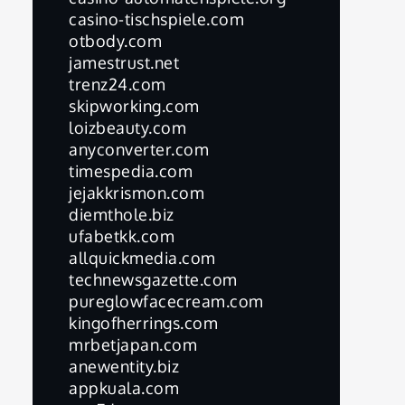
casino-tischspiele.com
otbody.com
jamestrust.net
trenz24.com
skipworking.com
loizbeauty.com
anyconverter.com
timespedia.com
jejakkrismon.com
diemthole.biz
ufabetkk.com
allquickmedia.com
technewsgazette.com
pureglowfacecream.com
kingofherrings.com
mrbetjapan.com
anewentity.biz
appkuala.com