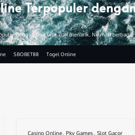
nline Terpopuler dengan
opuler dengan fitur unik dan menarik. Nikmati berbagai 
ermain Anda.
ine
SBOBET88
Togel Online
Casino Online
,
Pkv Games
,
Slot Gacor