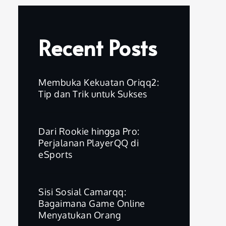
Recent Posts
Membuka Kekuatan Oriqq2:
Tip dan Trik untuk Sukses
Dari Rookie hingga Pro:
Perjalanan PlayerQQ di
eSports
Sisi Sosial Camarqq:
Bagaimana Game Online
Menyatukan Orang