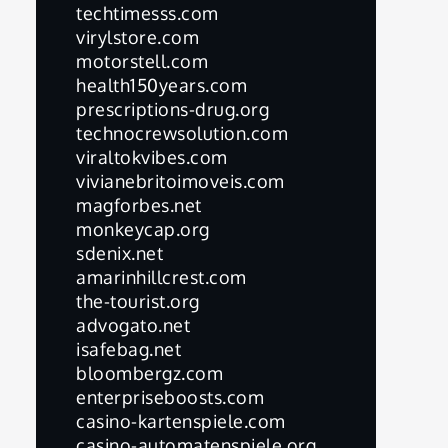
techtimesss.com
virylstore.com
motorstell.com
health150years.com
prescriptions-drug.org
technocrewsolution.com
viraltokvibes.com
vivianebritoimoveis.com
magforbes.net
monkeycap.org
sdenix.net
amarinhillcrest.com
the-tourist.org
advogato.net
isafebag.net
bloombergz.com
enterpriseboosts.com
casino-kartenspiele.com
casino-automatenspiele.org