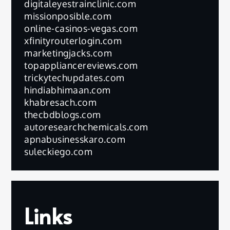
digitaleyestrainclinic.com
missionposible.com
online-casinos-vegas.com
xfinityrouterlogin.com
marketingjacks.com
topappliancereviews.com
trickytechupdates.com
hindiabhimaan.com
khabresach.com
thecbdblogs.com
autoresearchchemicals.com
apnabusinesskaro.com
suleckiego.com
Links