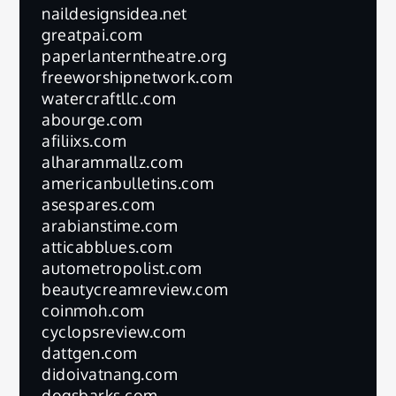
naildesignsidea.net
greatpai.com
paperlanterntheatre.org
freeworshipnetwork.com
watercraftllc.com
abourge.com
afiliixs.com
alharammallz.com
americanbulletins.com
asespares.com
arabianstime.com
atticabblues.com
autometropolist.com
beautycreamreview.com
coinmoh.com
cyclopsreview.com
dattgen.com
didoivatnang.com
dogsbarks.com