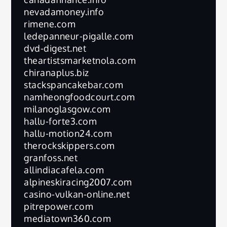
nevadamoney.info
rimene.com
ledepanneur-pigalle.com
dvd-digest.net
theartistsmarketnola.com
chiranaplus.biz
stackspancakebar.com
namheongfoodcourt.com
milanoglasgow.com
hallu-forte3.com
hallu-motion24.com
therockskippers.com
granfoss.net
allindiacafela.com
alpineskiracing2007.com
casino-vulkan-online.net
pitrepower.com
mediatown360.com