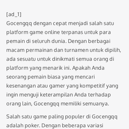
[ad_1]
Gocengqq dengan cepat menjadi salah satu
platform game online terpanas untuk para
pemain di seluruh dunia. Dengan berbagai
macam permainan dan turnamen untuk dipilih,
ada sesuatu untuk dinikmati semua orang di
platform yang menarik ini. Apakah Anda
seorang pemain biasa yang mencari
kesenangan atau gamer yang kompetitif yang
ingin menguji keterampilan Anda terhadap
orang lain, Gocengqq memiliki semuanya.
Salah satu game paling populer di Gocengqq
adalah poker. Dengan beberapa variasi