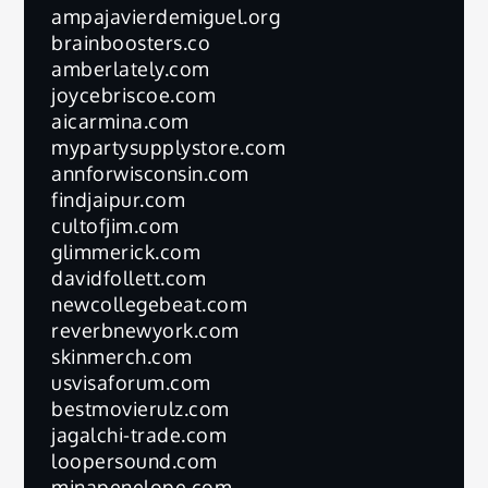
ampajavierdemiguel.org
brainboosters.co
amberlately.com
joycebriscoe.com
aicarmina.com
mypartysupplystore.com
annforwisconsin.com
findjaipur.com
cultofjim.com
glimmerick.com
davidfollett.com
newcollegebeat.com
reverbnewyork.com
skinmerch.com
usvisaforum.com
bestmovierulz.com
jagalchi-trade.com
loopersound.com
minapenelope.com