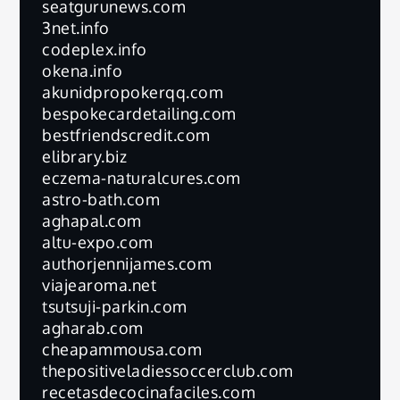
seatgurunews.com
3net.info
codeplex.info
okena.info
akunidpropokerqq.com
bespokecardetailing.com
bestfriendscredit.com
elibrary.biz
eczema-naturalcures.com
astro-bath.com
aghapal.com
altu-expo.com
authorjennijames.com
viajearoma.net
tsutsuji-parkin.com
agharab.com
cheapammousa.com
thepositiveladiessoccerclub.com
recetasdecocinafaciles.com