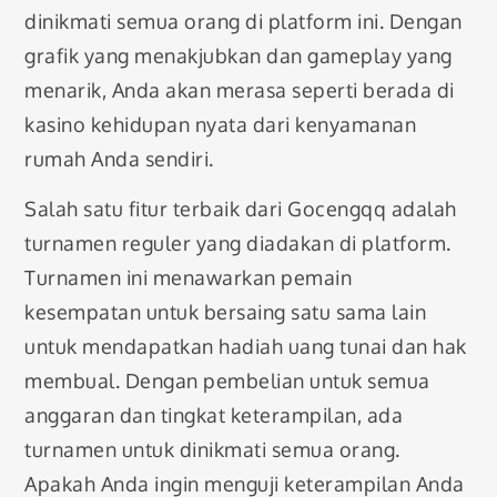
dinikmati semua orang di platform ini. Dengan
grafik yang menakjubkan dan gameplay yang
menarik, Anda akan merasa seperti berada di
kasino kehidupan nyata dari kenyamanan
rumah Anda sendiri.
Salah satu fitur terbaik dari Gocengqq adalah
turnamen reguler yang diadakan di platform.
Turnamen ini menawarkan pemain
kesempatan untuk bersaing satu sama lain
untuk mendapatkan hadiah uang tunai dan hak
membual. Dengan pembelian untuk semua
anggaran dan tingkat keterampilan, ada
turnamen untuk dinikmati semua orang.
Apakah Anda ingin menguji keterampilan Anda