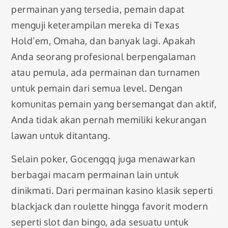
permainan yang tersedia, pemain dapat
menguji keterampilan mereka di Texas
Hold’em, Omaha, dan banyak lagi. Apakah
Anda seorang profesional berpengalaman
atau pemula, ada permainan dan turnamen
untuk pemain dari semua level. Dengan
komunitas pemain yang bersemangat dan aktif,
Anda tidak akan pernah memiliki kekurangan
lawan untuk ditantang.
Selain poker, Gocengqq juga menawarkan
berbagai macam permainan lain untuk
dinikmati. Dari permainan kasino klasik seperti
blackjack dan roulette hingga favorit modern
seperti slot dan bingo, ada sesuatu untuk