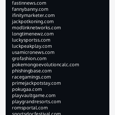
fastinnews.com
fannybanny.com
ifinitymarketer.com
jackpotkoning.com
modlinknetworks.com
longtimenewz.com
luckysportss.com
luckpeakplay.com
usamicronews.com
grofashion.com
pokemongoevolutioncalc.com
phishingbase.com
racegamings.com
primejackpotstay.com
pokugaa.com
playvaultgame.com
playgrandresorts.com
romsportal.com
sportsdocfestival.com