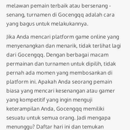
melawan pemain terbaik atau bersenang -
senang, turnamen di Gocengqq adalah cara
yang bagus untuk melakukannya.
Jika Anda mencari platform game online yang
menyenangkan dan menarik, tidak terlihat lagi
dari Gocengqq. Dengan berbagai macam
permainan dan turnamen untuk dipilih, tidak
pernah ada momen yang membosankan di
platform ini. Apakah Anda seorang pemain
biasa yang mencari kesenangan atau gamer
yang kompetitif yang ingin menguji
keterampilan Anda, Gocengqq memiliki
sesuatu untuk semua orang. Jadi mengapa
menunggu? Daftar hari ini dan temukan