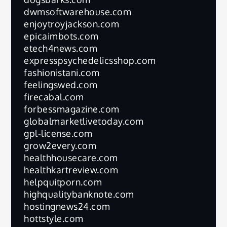
dwmsoftwarehouse.com
enjoytroyjackson.com
epicaimbots.com
etech4news.com
expresspsychedelicsshop.com
fashionistani.com
feelingswed.com
firecabal.com
forbessmagazine.com
globalmarketlivetoday.com
gpl-license.com
grow2every.com
healthhousecare.com
healthkartreview.com
helpquitporn.com
highqualitybanknote.com
hostingnews24.com
hottstyle.com