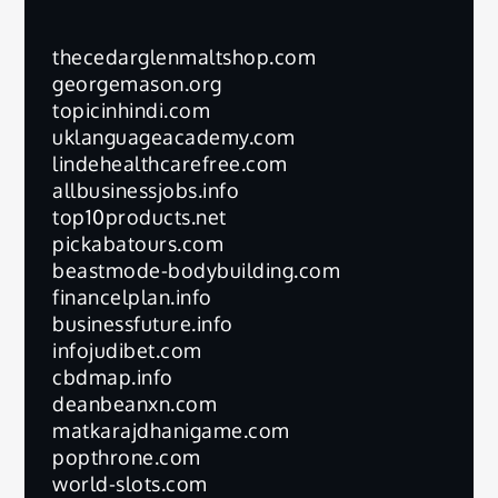
thecedarglenmaltshop.com
georgemason.org
topicinhindi.com
uklanguageacademy.com
lindehealthcarefree.com
allbusinessjobs.info
top10products.net
pickabatours.com
beastmode-bodybuilding.com
financelplan.info
businessfuture.info
infojudibet.com
cbdmap.info
deanbeanxn.com
matkarajdhanigame.com
popthrone.com
world-slots.com