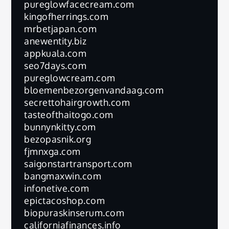
pureglowfacecream.com
kingofherrings.com
mrbetjapan.com
anewentity.biz
appkuala.com
seo7days.com
pureglowcream.com
bloemenbezorgenvandaag.com
secrettohairgrowth.com
tasteofthaitogo.com
bunnynkitty.com
bezopasnik.org
fjmnxga.com
saigonstartransport.com
bangmaxwin.com
infonetive.com
epictacoshop.com
biopuraskinserum.com
californiafinances.info