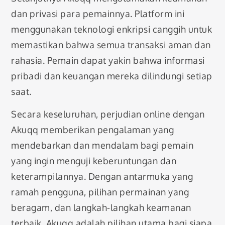
dan privasi para pemainnya. Platform ini
menggunakan teknologi enkripsi canggih untuk
memastikan bahwa semua transaksi aman dan
rahasia. Pemain dapat yakin bahwa informasi
pribadi dan keuangan mereka dilindungi setiap
saat.
Secara keseluruhan, perjudian online dengan
Akuqq ​​memberikan pengalaman yang
mendebarkan dan mendalam bagi pemain
yang ingin menguji keberuntungan dan
keterampilannya. Dengan antarmuka yang
ramah pengguna, pilihan permainan yang
beragam, dan langkah-langkah keamanan
terbaik, Akuqq ​​adalah pilihan utama bagi siapa