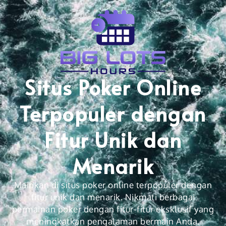
Skip
to
content
Situs Poker Online
Terpopuler dengan
Fitur Unik dan
Menarik
Mainkan di situs poker online terpopuler dengan
fitur unik dan menarik. Nikmati berbagai
permainan poker dengan fitur-fitur eksklusif yang
meningkatkan pengalaman bermain Anda.