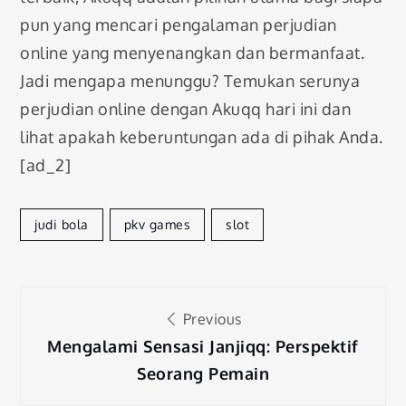
pun yang mencari pengalaman perjudian
online yang menyenangkan dan bermanfaat.
Jadi mengapa menunggu? Temukan serunya
perjudian online dengan Akuqq ​​hari ini dan
lihat apakah keberuntungan ada di pihak Anda.
[ad_2]
judi bola
pkv games
slot
Post
Previous
navigation
Mengalami Sensasi Janjiqq: Perspektif
Seorang Pemain