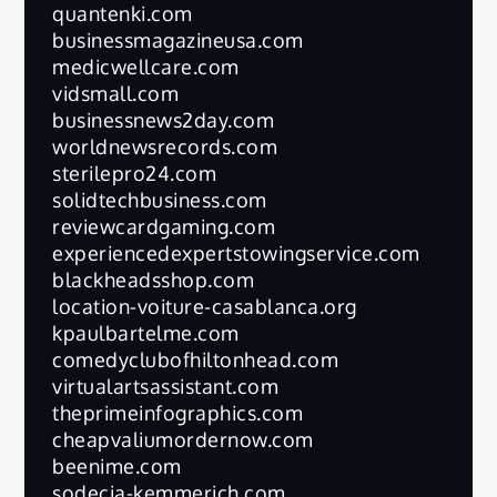
quantenki.com
businessmagazineusa.com
medicwellcare.com
vidsmall.com
businessnews2day.com
worldnewsrecords.com
sterilepro24.com
solidtechbusiness.com
reviewcardgaming.com
experiencedexpertstowingservice.com
blackheadsshop.com
location-voiture-casablanca.org
kpaulbartelme.com
comedyclubofhiltonhead.com
virtualartsassistant.com
theprimeinfographics.com
cheapvaliumordernow.com
beenime.com
sodecia-kemmerich.com