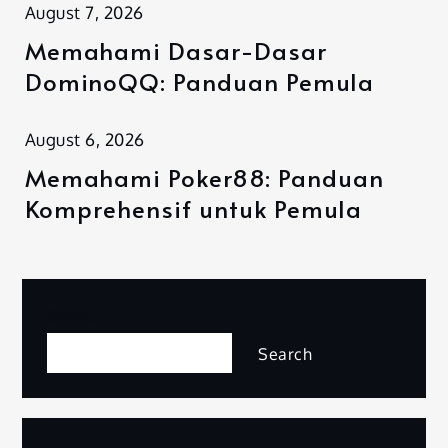
August 7, 2026
Memahami Dasar-Dasar
DominoQQ: Panduan Pemula
August 6, 2026
Memahami Poker88: Panduan
Komprehensif untuk Pemula
Search
Search