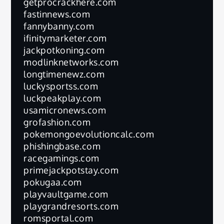
getprocrackhere.com
fastinnews.com
fannybanny.com
ifinitymarketer.com
jackpotkoning.com
modlinknetworks.com
longtimenewz.com
luckysportss.com
luckpeakplay.com
usamicronews.com
grofashion.com
pokemongoevolutioncalc.com
phishingbase.com
racegamings.com
primejackpotstay.com
pokugaa.com
playvaultgame.com
playgrandresorts.com
romsportal.com