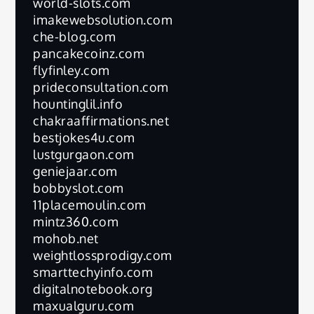
world-slots.com
imakewebsolution.com
che-blog.com
pancakecoinz.com
flyfinley.com
prideconsultation.com
hountinglil.info
chakraaffirmations.net
bestjokes4u.com
lustgurgaon.com
geniejaar.com
bobbyslot.com
11placemoulin.com
mintz360.com
mohob.net
weightlossprodigy.com
smarttechyinfo.com
digitalnotebook.org
maxualguru.com