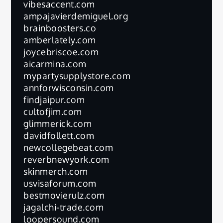
vibesaccent.com
ampajavierdemiguel.org
brainboosters.co
amberlately.com
joycebriscoe.com
aicarmina.com
mypartysupplystore.com
annforwisconsin.com
findjaipur.com
cultofjim.com
glimmerick.com
davidfollett.com
newcollegebeat.com
reverbnewyork.com
skinmerch.com
usvisaforum.com
bestmovierulz.com
jagalchi-trade.com
loopersound.com