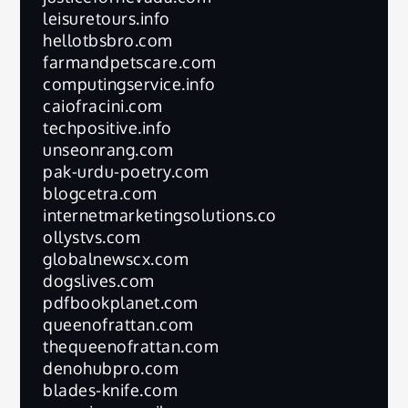
leisuretours.info
hellotbsbro.com
farmandpetscare.com
computingservice.info
caiofracini.com
techpositive.info
unseonrang.com
pak-urdu-poetry.com
blogcetra.com
internetmarketingsolutions.co
ollystvs.com
globalnewscx.com
dogslives.com
pdfbookplanet.com
queenofrattan.com
thequeenofrattan.com
denohubpro.com
blades-knife.com