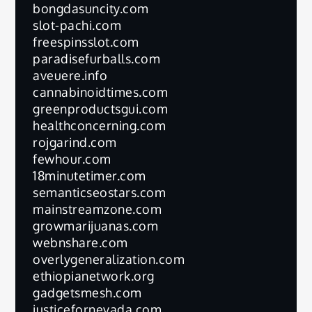
bongdasuncity.com
slot-pachi.com
freespinsslot.com
paradisefurballs.com
aveuere.info
cannabinoidtimes.com
greenproductsgui.com
healthconcerning.com
rojgarind.com
fewhour.com
18minutetimer.com
semanticseostars.com
mainstreamzone.com
growmarijuanas.com
webnshare.com
overlygeneralization.com
ethiopianetwork.org
gadgetsmesh.com
justicefornevada.com