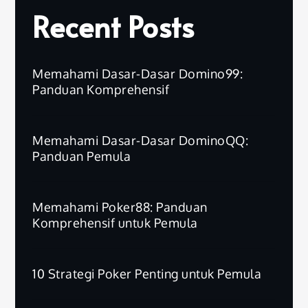
Recent Posts
Memahami Dasar-Dasar Domino99:
Panduan Komprehensif
Memahami Dasar-Dasar DominoQQ:
Panduan Pemula
Memahami Poker88: Panduan
Komprehensif untuk Pemula
10 Strategi Poker Penting untuk Pemula