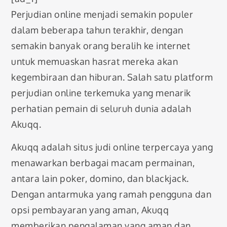
Perjudian online menjadi semakin populer
dalam beberapa tahun terakhir, dengan
semakin banyak orang beralih ke internet
untuk memuaskan hasrat mereka akan
kegembiraan dan hiburan. Salah satu platform
perjudian online terkemuka yang menarik
perhatian pemain di seluruh dunia adalah
Akuqq.
Akuqq ​​adalah situs judi online terpercaya yang
menawarkan berbagai macam permainan,
antara lain poker, domino, dan blackjack.
Dengan antarmuka yang ramah pengguna dan
opsi pembayaran yang aman, Akuqq ​​
memberikan pengalaman yang aman dan