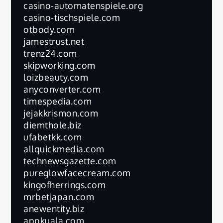
casino-automatenspiele.org
casino-tischspiele.com
otbody.com
jamestrust.net
trenz24.com
skipworking.com
loizbeauty.com
anyconverter.com
timespedia.com
jejakkrismon.com
diemthole.biz
ufabetkk.com
allquickmedia.com
technewsgazette.com
pureglowfacecream.com
kingofherrings.com
mrbetjapan.com
anewentity.biz
appkuala.com