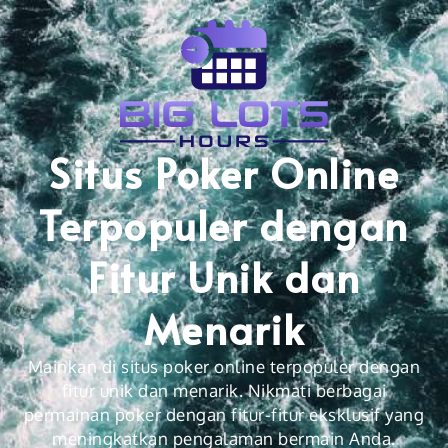
Skip
to
content
Situs Poker Online
Terpopuler dengan
Fitur Unik dan
Menarik
Mainkan di situs poker online terpopuler dengan
fitur unik dan menarik. Nikmati berbagai
permainan poker dengan fitur-fitur eksklusif yang
meningkatkan pengalaman bermain Anda.