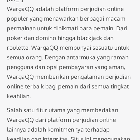
WargaQQ adalah platform perjudian online
populer yang menawarkan berbagai macam
permainan untuk dinikmati para pemain. Dari
poker dan domino hingga blackjack dan
roulette, WargaQQ mempunyai sesuatu untuk
semua orang. Dengan antarmuka yang ramah
pengguna dan opsi pembayaran yang aman,
WargaQQ memberikan pengalaman perjudian
online terbaik bagi pemain dari semua tingkat
keahlian.
Salah satu fitur utama yang membedakan
WargaQQ dari platform perjudian online
lainnya adalah komitmennya terhadap
keadilan dan integritas. Situs ini menggunakan