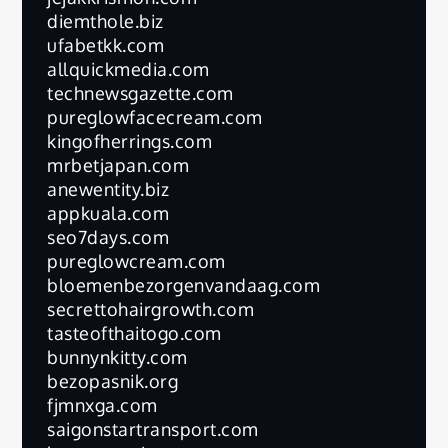
diemthole.biz
ufabetkk.com
allquickmedia.com
technewsgazette.com
pureglowfacecream.com
kingofherrings.com
mrbetjapan.com
anewentity.biz
appkuala.com
seo7days.com
pureglowcream.com
bloemenbezorgenvandaag.com
secrettohairgrowth.com
tasteofthaitogo.com
bunnynkitty.com
bezopasnik.org
fjmnxga.com
saigonstartransport.com