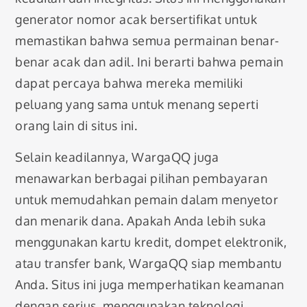
generator nomor acak bersertifikat untuk
memastikan bahwa semua permainan benar-
benar acak dan adil. Ini berarti bahwa pemain
dapat percaya bahwa mereka memiliki
peluang yang sama untuk menang seperti
orang lain di situs ini.
Selain keadilannya, WargaQQ juga
menawarkan berbagai pilihan pembayaran
untuk memudahkan pemain dalam menyetor
dan menarik dana. Apakah Anda lebih suka
menggunakan kartu kredit, dompet elektronik,
atau transfer bank, WargaQQ siap membantu
Anda. Situs ini juga memperhatikan keamanan
dengan serius, menggunakan teknologi