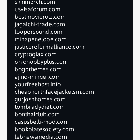
skinmerch.com
usvisaforum.com
bestmovierulz.com
jagalchi-trade.com
loopersound.com
minapenelope.com
justicereformalliance.com
cryptoglax.com
ohiohobbyplus.com
bogothemes.com
ajino-mingei.com
yourfreehost.info
cheapnorthfacejacketsm.com
gurjoshhomes.com
tombradydiet.com
bonthaiclub.com
casusbelli-mod.com
bookplatesociety.com
lebnewsmedia.com