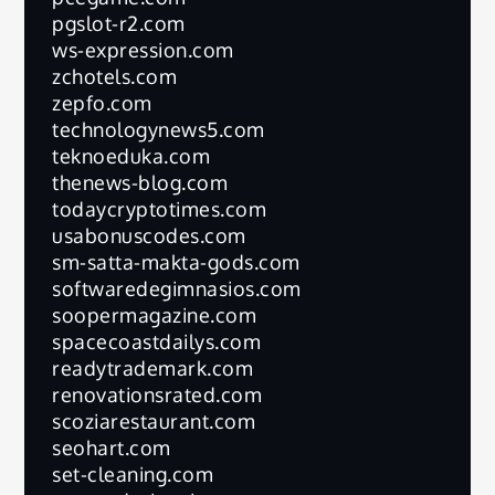
pgslot-r2.com
ws-expression.com
zchotels.com
zepfo.com
technologynews5.com
teknoeduka.com
thenews-blog.com
todaycryptotimes.com
usabonuscodes.com
sm-satta-makta-gods.com
softwaredegimnasios.com
soopermagazine.com
spacecoastdailys.com
readytrademark.com
renovationsrated.com
scoziarestaurant.com
seohart.com
set-cleaning.com