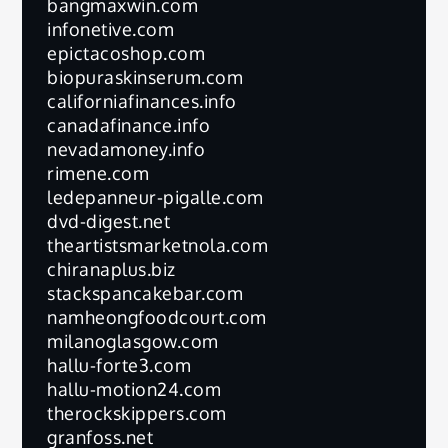
bangmaxwin.com
infonetive.com
epictacoshop.com
biopuraskinserum.com
californiafinances.info
canadafinance.info
nevadamoney.info
rimene.com
ledepanneur-pigalle.com
dvd-digest.net
theartistsmarketnola.com
chiranaplus.biz
stackspancakebar.com
namheongfoodcourt.com
milanoglasgow.com
hallu-forte3.com
hallu-motion24.com
therockskippers.com
granfoss.net