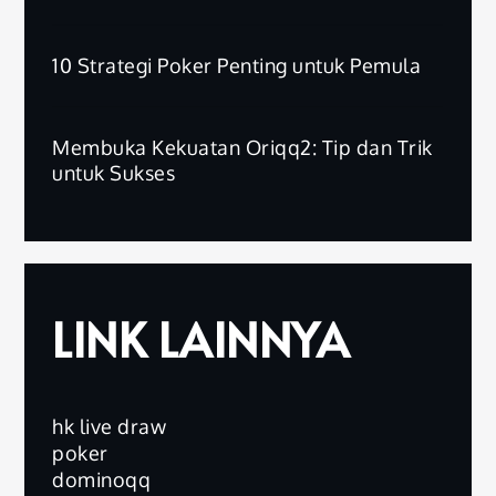
10 Strategi Poker Penting untuk Pemula
Membuka Kekuatan Oriqq2: Tip dan Trik
untuk Sukses
LINK LAINNYA
hk live draw
poker
dominoqq