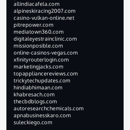
allindiacafela.com
alpineskiracing2007.com
casino-vulkan-online.net
pitrepower.com
mediatown360.com
digitaleyestrainclinic.com
missionposible.com
online-casinos-vegas.com
xfinityrouterlogin.com
marketingjacks.com
topappliancereviews.com
trickytechupdates.com
hindiabhimaan.com
khabresach.com
thecbdblogs.com
autoresearchchemicals.com
apnabusinesskaro.com
suleckiego.com