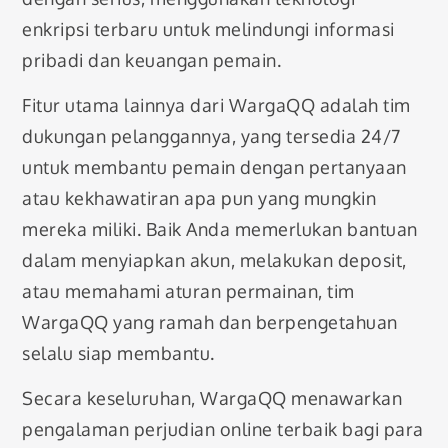
enkripsi terbaru untuk melindungi informasi
pribadi dan keuangan pemain.
Fitur utama lainnya dari WargaQQ adalah tim
dukungan pelanggannya, yang tersedia 24/7
untuk membantu pemain dengan pertanyaan
atau kekhawatiran apa pun yang mungkin
mereka miliki. Baik Anda memerlukan bantuan
dalam menyiapkan akun, melakukan deposit,
atau memahami aturan permainan, tim
WargaQQ yang ramah dan berpengetahuan
selalu siap membantu.
Secara keseluruhan, WargaQQ menawarkan
pengalaman perjudian online terbaik bagi para