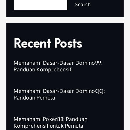
Search
Recent Posts
Memahami Dasar-Dasar Domino99:
Panduan Komprehensif
Memahami Dasar-Dasar DominoQQ:
Panduan Pemula
Memahami Poker88: Panduan
Komprehensif untuk Pemula