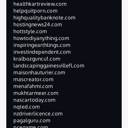
healthkartreview.com
helpquitporn.com
highqualitybanknote.com
hostingnews24.com
hottstyle.com
howtodiyanything.com
inspiringearthlings.com
investindependent.com
kralbozguncu1.com
landscapinggainesvillefl.com
maisonhauturier.com
mascreator.com
menafahmi.com
mukhtarmeer.com
nascartoday.com
nqted.com
nzdriverlicence.com
pagalguru.com
pcegame.com