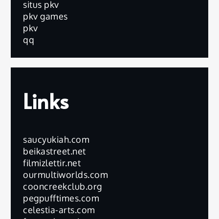
situs pkv
pkv games
pkv
qq
Links
saucyukiah.com
beikastreet.net
filmizlettir.net
ourmultiworlds.com
cooncreekclub.org
pegpufftimes.com
celestia-arts.com