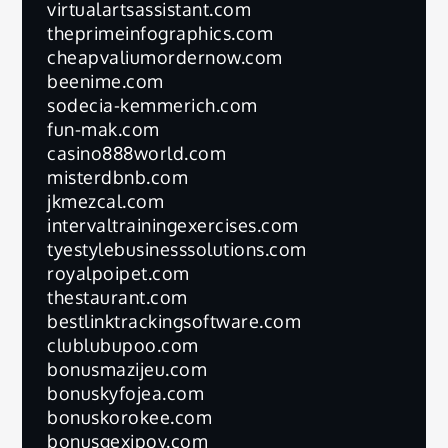
virtualartsassistant.com
theprimeinfographics.com
cheapvaliumordernow.com
beenime.com
sodecia-kemmerich.com
fun-mak.com
casino888world.com
misterdbnb.com
jkmezcal.com
intervaltrainingexercises.com
tyestylebusinesssolutions.com
royalpoipet.com
thestaurant.com
bestlinktrackingsoftware.com
clublubupoo.com
bonusmazijeu.com
bonuskyfojea.com
bonuskorokee.com
bonusgexipoy.com