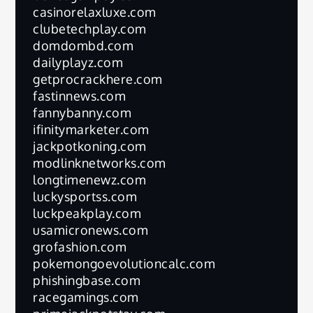
casinorelaxluxe.com
clubetechplay.com
domdombd.com
dailyplayz.com
getprocrackhere.com
fastinnews.com
fannybanny.com
ifinitymarketer.com
jackpotkoning.com
modlinknetworks.com
longtimenewz.com
luckysportss.com
luckpeakplay.com
usamicronews.com
grofashion.com
pokemongoevolutioncalc.com
phishingbase.com
racegamings.com