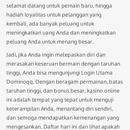
selamat datang untuk pemain baru, hingga
hadiah loyalitas untuk pelanggan yang
kembali, ada banyak peluang untuk
meningkatkan uang Anda dan meningkatkan
peluang Anda untuk menang besar.
Jadi, jika Anda ingin melepaskan diri dan
merasakan keseruan bermain dengan taruhan
tinggi, Anda bisa mengunjungi Login Utama
Dominoqq. Dengan beragam permainan, batas
taruhan tinggi, dan bonus besar, kasino online
ini adalah tempat yang tepat untuk menguji
keterampilan Anda, menantang diri sendiri,
dan semoga mendapatkan kemenangan yang
mengesankan. Daftar hari ini dan lihat apakah