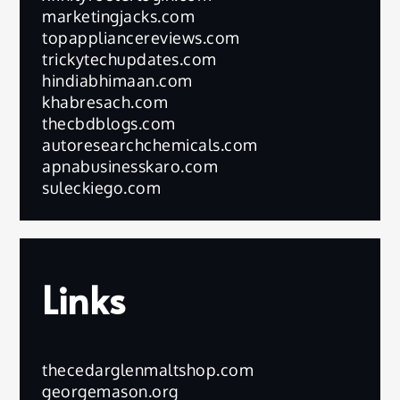
marketingjacks.com
topappliancereviews.com
trickytechupdates.com
hindiabhimaan.com
khabresach.com
thecbdblogs.com
autoresearchchemicals.com
apnabusinesskaro.com
suleckiego.com
Links
thecedarglenmaltshop.com
georgemason.org