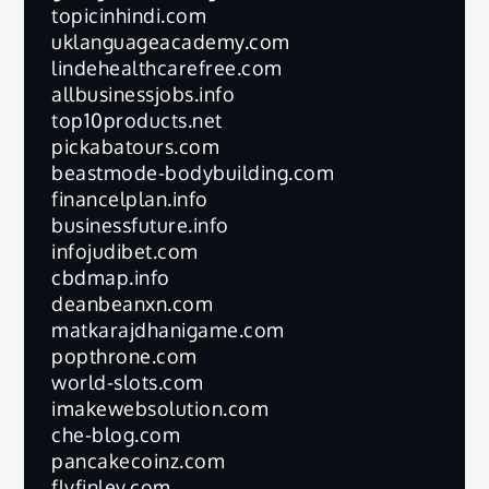
topicinhindi.com
uklanguageacademy.com
lindehealthcarefree.com
allbusinessjobs.info
top10products.net
pickabatours.com
beastmode-bodybuilding.com
financelplan.info
businessfuture.info
infojudibet.com
cbdmap.info
deanbeanxn.com
matkarajdhanigame.com
popthrone.com
world-slots.com
imakewebsolution.com
che-blog.com
pancakecoinz.com
flyfinley.com