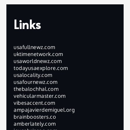
Links
usafullnewz.com
uktimenetwork.com
usaworldnewz.com
todayusaexplore.com
usalocality.com
usafournewz.com
thebalochhal.com
vehicularmaster.com
vibesaccent.com
ampajavierdemiguel.org
brainboosters.co
amberlately.com