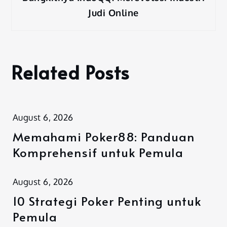
Judi Online
Related Posts
August 6, 2026
Memahami Poker88: Panduan
Komprehensif untuk Pemula
August 6, 2026
10 Strategi Poker Penting untuk
Pemula