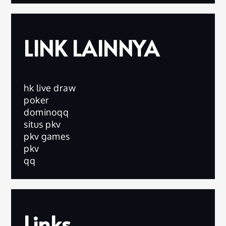
LINK LAINNYA
hk live draw
poker
dominoqq
situs pkv
pkv games
pkv
qq
Links