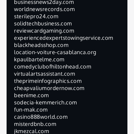
businessnews2day.com
worldnewsrecords.com
sterilepro24.com
solidtechbusiness.com
reviewcardgaming.com
experiencedexpertstowingservice.com
blackheadsshop.com
location-voiture-casablanca.org
kpaulbartelme.com
comedyclubofhiltonhead.com
virtualartsassistant.com
theprimeinfographics.com
cheapvaliumordernow.com
beenime.com
sodecia-kemmerich.com
fun-mak.com
casino888world.com
misterdbnb.com
jkmezcal.com