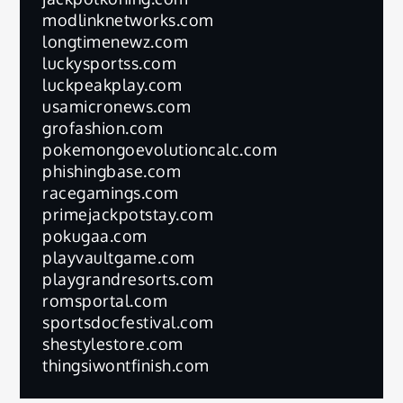
modlinknetworks.com
longtimenewz.com
luckysportss.com
luckpeakplay.com
usamicronews.com
grofashion.com
pokemongoevolutioncalc.com
phishingbase.com
racegamings.com
primejackpotstay.com
pokugaa.com
playvaultgame.com
playgrandresorts.com
romsportal.com
sportsdocfestival.com
shestylestore.com
thingsiwontfinish.com