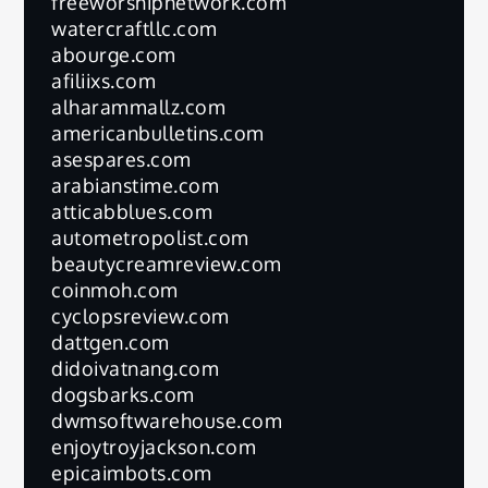
freeworshipnetwork.com
watercraftllc.com
abourge.com
afiliixs.com
alharammallz.com
americanbulletins.com
asespares.com
arabianstime.com
atticabblues.com
autometropolist.com
beautycreamreview.com
coinmoh.com
cyclopsreview.com
dattgen.com
didoivatnang.com
dogsbarks.com
dwmsoftwarehouse.com
enjoytroyjackson.com
epicaimbots.com