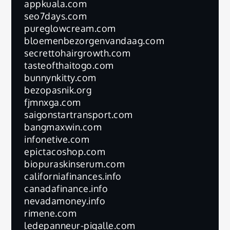
appkuala.com
seo7days.com
pureglowcream.com
bloemenbezorgenvandaag.com
secrettohairgrowth.com
tasteofthaitogo.com
bunnynkitty.com
bezopasnik.org
fjmnxga.com
saigonstartransport.com
bangmaxwin.com
infonetive.com
epictacoshop.com
biopuraskinserum.com
californiafinances.info
canadafinance.info
nevadamoney.info
rimene.com
ledepanneur-pigalle.com