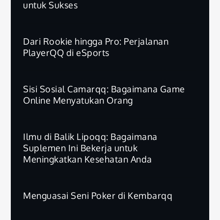
untuk Sukses
Dari Rookie hingga Pro: Perjalanan
PlayerQQ di eSports
Sisi Sosial Camarqq: Bagaimana Game
Online Menyatukan Orang
Ilmu di Balik Lipoqq: Bagaimana
Suplemen Ini Bekerja untuk
Meningkatkan Kesehatan Anda
Menguasai Seni Poker di Kembarqq