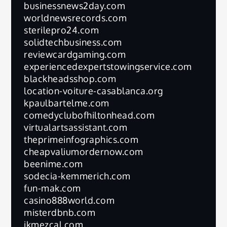
businessnews2day.com
worldnewsrecords.com
sterilepro24.com
solidtechbusiness.com
reviewcardgaming.com
experiencedexpertstowingservice.com
blackheadsshop.com
location-voiture-casablanca.org
kpaulbartelme.com
comedyclubofhiltonhead.com
virtualartsassistant.com
theprimeinfographics.com
cheapvaliumordernow.com
beenime.com
sodecia-kemmerich.com
fun-mak.com
casino888world.com
misterdbnb.com
jkmezcal.com