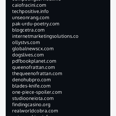
caiofracini.com
techpositive.info
unseonrang.com
pak-urdu-poetry.com
blogcetra.com
internetmarketingsolutions.co
ollystvs.com
globalnewscx.com
dogslives.com
pdfbookplanet.com
queenofrattan.com
thequeenofrattan.com
denohubpro.com
blades-knife.com
one-piece-spoiler.com
studiooneiota.com
findingcasino.org
realworldcobra.com