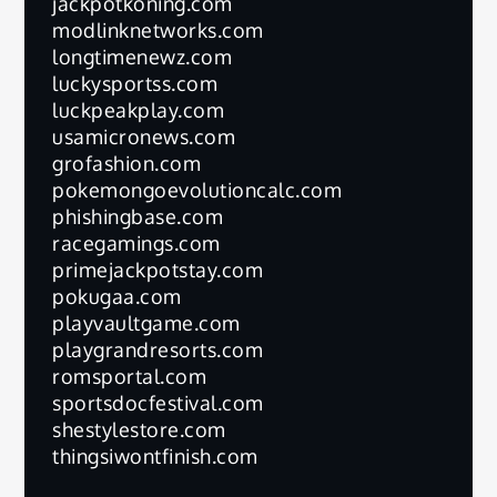
jackpotkoning.com
modlinknetworks.com
longtimenewz.com
luckysportss.com
luckpeakplay.com
usamicronews.com
grofashion.com
pokemongoevolutioncalc.com
phishingbase.com
racegamings.com
primejackpotstay.com
pokugaa.com
playvaultgame.com
playgrandresorts.com
romsportal.com
sportsdocfestival.com
shestylestore.com
thingsiwontfinish.com