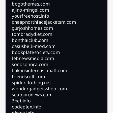
bogothemes.com
ajino-mingei.com
yourfreehost.info
cheapnorthfacejacketsm.com
gurjoshhomes.com
tombradydiet.com
bonthaiclub.com
casusbelli-mod.com
bookplatesociety.com
lebnewsmedia.com
sonosonora.com
linkuusinternasional1.com
friendsroll.com
spiderclothing.net
wondergadgetsshop.com
seatgurunews.com
3net.info
codeplex.info
okena.info