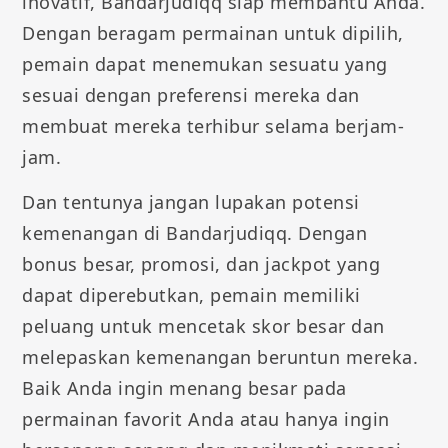
inovatif, Bandarjudiqq siap membantu Anda.
Dengan beragam permainan untuk dipilih,
pemain dapat menemukan sesuatu yang
sesuai dengan preferensi mereka dan
membuat mereka terhibur selama berjam-
jam.
Dan tentunya jangan lupakan potensi
kemenangan di Bandarjudiqq. Dengan
bonus besar, promosi, dan jackpot yang
dapat diperebutkan, pemain memiliki
peluang untuk mencetak skor besar dan
melepaskan kemenangan beruntun mereka.
Baik Anda ingin menang besar pada
permainan favorit Anda atau hanya ingin