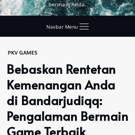
bermain Anda.
Navbar Menu
Home
PKV GAMES
Pkv
Bebaskan Rentetan
Games
Bebaskan
Kemenangan Anda
Rentetan
Kemenangan
di Bandarjudiqq:
Anda di
Bandarjudiqq:
Pengalaman Bermain
Pengalaman
Bermain
Game
Game Terbaik
Terbaik