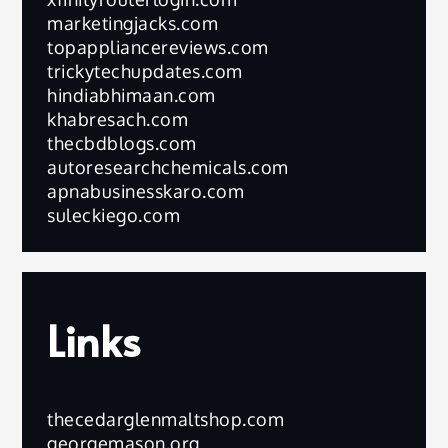
marketingjacks.com
topappliancereviews.com
trickytechupdates.com
hindiabhimaan.com
khabresach.com
thecbdblogs.com
autoresearchchemicals.com
apnabusinesskaro.com
suleckiego.com
Links
thecedarglenmaltshop.com
georgemason.org