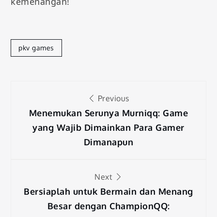
kemenangan!
pkv games
Post
Previous
navigation
Menemukan Serunya Murniqq: Game
yang Wajib Dimainkan Para Gamer
Dimanapun
Next
Bersiaplah untuk Bermain dan Menang
Besar dengan ChampionQQ: