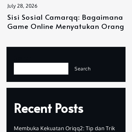
July 28, 2026
Sisi Sosial Camarqq: Bagaimana
Game Online Menyatukan Orang
Search
Search
Recent Posts
Membuka Kekuatan Oriqq2: Tip dan Trik