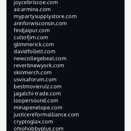
joycebriscoe.com
aicarmina.com
mypartysupplystore.com
annforwisconsin.com
findjaipur.com
cultofjim.com
glimmerick.com
davidfollett.com
newcollegebeat.com
reverbnewyork.com
skinmerch.com
usvisaforum.com
bestmovierulz.com
jagalchi-trade.com
loopersound.com
minapenelope.com
justicereformalliance.com
cryptoglax.com
ohiohobbyplus.com