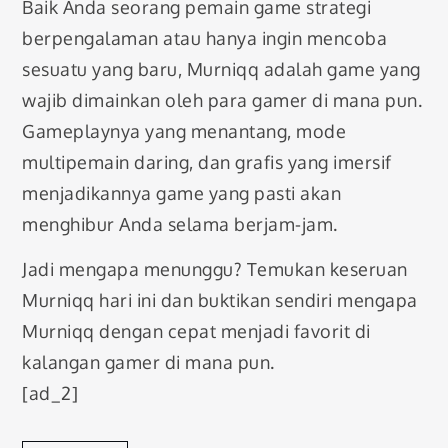
Baik Anda seorang pemain game strategi
berpengalaman atau hanya ingin mencoba
sesuatu yang baru, Murniqq adalah game yang
wajib dimainkan oleh para gamer di mana pun.
Gameplaynya yang menantang, mode
multipemain daring, dan grafis yang imersif
menjadikannya game yang pasti akan
menghibur Anda selama berjam-jam.
Jadi mengapa menunggu? Temukan keseruan
Murniqq hari ini dan buktikan sendiri mengapa
Murniqq dengan cepat menjadi favorit di
kalangan gamer di mana pun.
[ad_2]