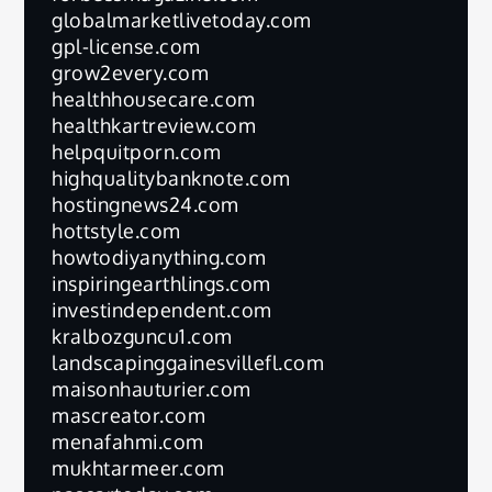
globalmarketlivetoday.com
gpl-license.com
grow2every.com
healthhousecare.com
healthkartreview.com
helpquitporn.com
highqualitybanknote.com
hostingnews24.com
hottstyle.com
howtodiyanything.com
inspiringearthlings.com
investindependent.com
kralbozguncu1.com
landscapinggainesvillefl.com
maisonhauturier.com
mascreator.com
menafahmi.com
mukhtarmeer.com