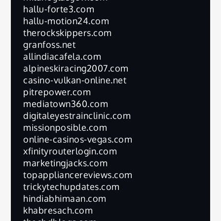
hallu-forte3.com
hallu-motion24.com
therockskippers.com
granfoss.net
allindiacafela.com
alpineskiracing2007.com
casino-vulkan-online.net
pitrepower.com
mediatown360.com
digitaleyestrainclinic.com
missionposible.com
online-casinos-vegas.com
xfinityrouterlogin.com
marketingjacks.com
topappliancereviews.com
trickytechupdates.com
hindiabhimaan.com
khabresach.com