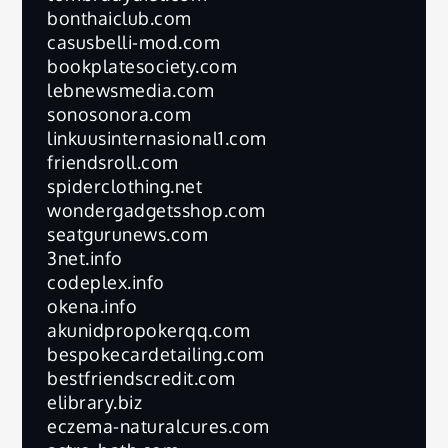
bonthaiclub.com
casusbelli-mod.com
bookplatesociety.com
lebnewsmedia.com
sonosonora.com
linkuusinternasional1.com
friendsroll.com
spiderclothing.net
wondergadgetsshop.com
seatgurunews.com
3net.info
codeplex.info
okena.info
akunidpropokerqq.com
bespokecardetailing.com
bestfriendscredit.com
elibrary.biz
eczema-naturalcures.com