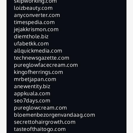
skipworking.com
loizbeauty.com
anyconverter.com
timespedia.com
jejakkrismon.com
diemthole.biz
ufabetkk.com
allquickmedia.com
technewsgazette.com
pureglowfacecream.com
kingofherrings.com
mrbetjapan.com
anewentity.biz
appkuala.com
seo7days.com
pureglowcream.com
bloemenbezorgenvandaag.com
secrettohairgrowth.com
tasteofthaitogo.com