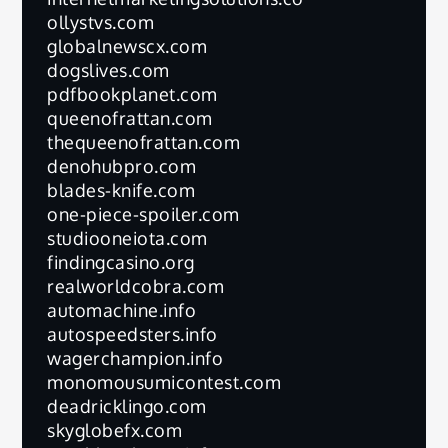
ollystvs.com
globalnewscx.com
dogslives.com
pdfbookplanet.com
queenofrattan.com
thequeenofrattan.com
denohubpro.com
blades-knife.com
one-piece-spoiler.com
studiooneiota.com
findingcasino.org
realworldcobra.com
automachine.info
autospeedsters.info
wagerchampion.info
monomousumicontest.com
deadricklingo.com
skyglobefx.com