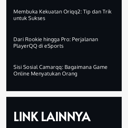
Membuka Kekuatan Oriqq2: Tip dan Trik
untuk Sukses
Dari Rookie hingga Pro: Perjalanan
PlayerQQ di eSports
Sisi Sosial Camarqq: Bagaimana Game
Online Menyatukan Orang
LINK LAINNYA