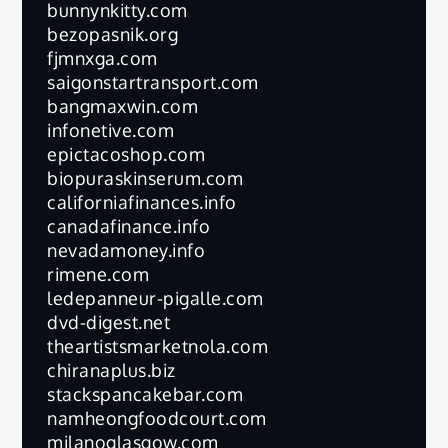
bunnynkitty.com
bezopasnik.org
fjmnxga.com
saigonstartransport.com
bangmaxwin.com
infonetive.com
epictacoshop.com
biopuraskinserum.com
californiafinances.info
canadafinance.info
nevadamoney.info
rimene.com
ledepanneur-pigalle.com
dvd-digest.net
theartistsmarketnola.com
chiranaplus.biz
stackspancakebar.com
namheongfoodcourt.com
milanoglasgow.com