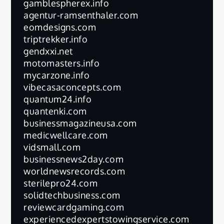
gamblespherex.info
agentur-ramsenthaler.com
eomdesigns.com
triptrekker.info
gendxxi.net
motomasters.info
mycarzone.info
vibecasaconcepts.com
quantum24.info
quantenki.com
businessmagazineusa.com
medicwellcare.com
vidsmall.com
businessnews2day.com
worldnewsrecords.com
sterilepro24.com
solidtechbusiness.com
reviewcardgaming.com
experiencedexpertstowingservice.com