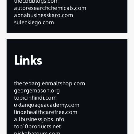
thecbdblogs.com
autoresearchchemicals.com
apnabusinesskaro.com
suleckiego.com
Links
thecedarglenmaltshop.com
georgemason.org
topicinhindi.com
uklanguageacademy.com
lindehealthcarefree.com
allbusinessjobs.info
top10products.net
pickabatours.com